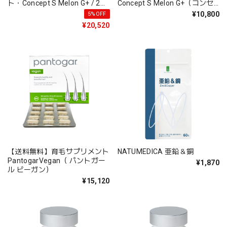
ト・Concept S Melon G+ / 2個
Concept S Melon G+（コンセ
セット【5％OFF】
プトS メロンG＋）
¥10,800
5%OFF
¥20,520
【送料無料】育毛サプリメント
NATUMEDICA 亜鉛＆銅
PantogarVegan（ パントガー
¥1,870
ル ビーガン）
¥15,120