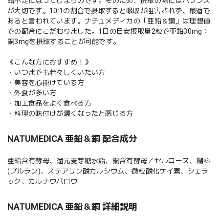
鉛不足になってしまうのです。そのため、摂取の際にはバランス
が大切です。10:1の割合で摂取すると吸収が阻害されず、最適で
あると言われています。ナチュメディカの「亜鉛＆銅」は理想値
での配合にこだわりました。1日の目安摂取量2粒で亜鉛30mg：
銅3mgを摂取することが可能です。
《こんな方におすすめ！》
・いつまでも若々しくいたい方
・美容を心掛けている方
・外食が多い方
・加工食品をよく食べる方
・料理の味付けが濃くなったと感じる方
NATUMEDICA 亜鉛＆銅 配合成分
亜鉛含有酵母、還元麦芽糖水飴、銅含有酵母／セルロース、糊料
(プルラン)、ステアリン酸カルシウム、微粒酸化ケイ素、シェラ
ック、カルナウバロウ
NATUMEDICA 亜鉛＆銅 詳細説明