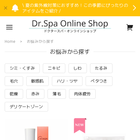
\ 夏の紫外線対策におすすめ！この季節にぴったりの
アイテムをご紹介 /
Home
お悩みから探す
お悩みから探す
シミ・くすみ
ニキビ
しわ
たるみ
毛穴
敏感肌
ハリ・ツヤ
ベタつき
乾燥
赤み
薄毛
肉体疲労
デリケートゾーン