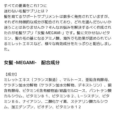
すべての要素をこれ1つに
迷わない毛髪サプリとは？
髪を育てるサポートサプリメントは数多く発売されていますが、
それぞれ特徴的な成分が配合されており、どれを選んだらいいか
迷うことはありませんか？そんなお悩みを解決するべく作成され
たのが毛髪サプリ「女髪-MEGAMI-」です。髪に欠かせないビタ
ミン、髪の毛の基になるアミノ酸、海外でも効果が認められてい
るミレットエキスなど、様々な有効成分をたっぷりと配合しまし
た。
女髪 -MEGAMI- 配合成分
【成分】
ミレットエキス（フランス製造）、マルトース、亜鉛含有酵母、
ケラチン加水分解物（ケラチン加水分解物、デキストリン）、銅
含有酵母、ビタミンE含有植物油/結晶セルロース、パントテン酸
カルシウム、ビタミンＢ１、ビタミンＢ２、L－シスチン、ビタ
ミンＢ６、ナイアシン、二酸化ケイ素、ステアリン酸カルシウ
ム、加工デンプン、ビオチン、ビタミンＢ１２