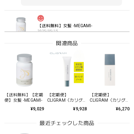
【送料無料】女髪 -MEGAMI-
2025/05/15
関連商品
【送料無料】女髪 -MEGAMI-
2025/03/16
似たような他社品よりこちらが効果ありました！ 続けたい
と思います
【送料無料】【定期
【定期便】
【定期便】
便】女髪 -MEGAMI-
CLIGRAM〈カリグ
CLIGRAM〈カリグ
効果を実感いただけて嬉しいです！ 他社品と比
ラム〉コジブライト
ラム〉 KOJIBRIGHT
¥9,029
¥9,928
¥6,270
較して、こちらの商品がご満足いただけたとの
ショット 20g
LOTION （コジブラ
イトローション）
こと、ありがとうございます。引き続きご愛用
最近チェックした商品
いただけると幸いです！