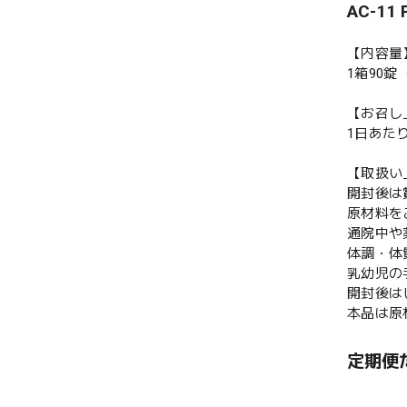
AC-1
【内容量
1箱90錠
【お召し
1日あた
【取扱い
開封後は
原材料を
通院中や
体調・体
乳幼児の
開封後は
本品は原
定期便