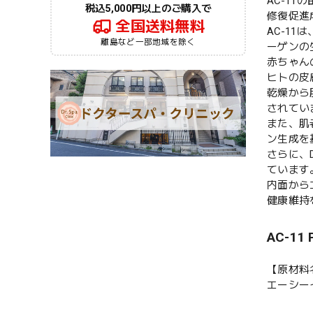
AC-1
税込5,000円以上のご購入で
修復促進
全国送料無料
AC-1
離島など一部地域を除く
ーゲンの
赤ちゃん
ヒトの皮
乾燥から
されてい
また、肌
ン生成を
さらに、
ています
内面から
健康維持
AC-1
【原材料
エーシー