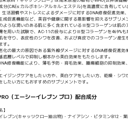
1の由来原料「キャッツクロー」は南米原産の植物でWHO(世界保健
成分(CAEs:カルボキシ-アルキル-エステル)を高濃度に含有してい
1は、生活習慣やストレスによるダメージに対するDNA修復促進効果
生成促進機能など、美容や健康に関する悪影響を抑えるサプリメ
のような潤いのある肌に多く含まれているⅢ型コラーゲンは肌の
膚を用いた試験で、AC-11の投与によりⅢ型コラーゲンを469%
肌を守り、表皮性のシワを改善、および真皮でのコラーゲン産生
ます。
老化の最大の原因である紫外線ダメージに対するDNA修復促進効
基底層レベルで抑制し根本から美白効果をもたらします。
DNA修復機能により、薄毛予防・育毛効果、腫瘍細胞の抑制効果
。
エイジングケアをしたい方や、美白ケアをしたい方、乾燥・シワ
をしたい方にもおすすめのサプリメントです。
1 PRO（エーシーイレブン プロ）配合成分
名】
イレブン(キャッツクロー抽出物)・ナイアシン・ビタミンB12・