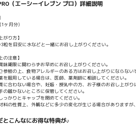
1 PRO（エーシーイレブン プロ）詳細説明
】
（1ヶ月分）
上がり方】
り3粒を目安に水などと一緒にお召し上がりください。
上の注意】
賞味期限に関わらずお早めにお召し上がりください。
ご参照の上、食物アレルギーのある方はお召し上がりにならない
薬を服用している場合は、医師、薬剤師に相談してください。
質に合わない場合や、妊娠・授乳中の方、お子様のお召し上がり
手の届かないところに保管してください。
しっかりとキャップを閉めてください。
材料の性質上、外観などに多少の変化が生じる場合がありますが
だとこんなにお得な特典が♪