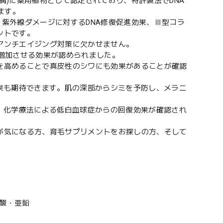
機構)に薬用植物として認定されており、特許製法でDNA
ます。
、紫外線ダメージに対するDNA修復促進効果、Ⅲ型コラ
ントです。
アンチエイジング対策に欠かせません。
も増加させる効果が認められました。
を高めることで真皮性のシワにも効果があることが確認
果も期待できます。肌の深部からシミを予防し、メラニ
、化学療法による低白血球症からの回復効果が確認され
が気になる方、育毛サプリメントをお探しの方、そして
葉酸・亜鉛