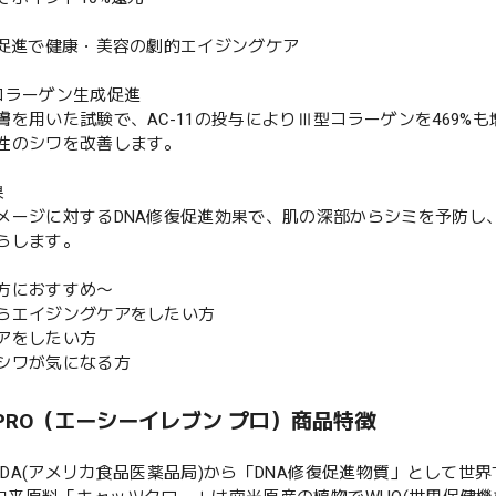
復促進で健康・美容の劇的エイジングケア
コラーゲン生成促進
膚を用いた試験で、AC-11の投与によりⅢ型コラーゲンを469
性のシワを改善します。
果
メージに対するDNA修復促進効果で、肌の深部からシミを予防し
らします。
方におすすめ〜
らエイジングケアをしたい方
アをしたい方
シワが気になる方
1 PRO（エーシーイレブン プロ）商品特徴
1はFDA(アメリカ食品医薬品局)から「DNA修復促進物質」として