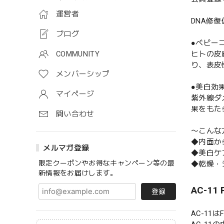
運営者
DNA修
ブログ
●ベビー
ヒトの皮
COMMUNITY
り、表皮
メンバーシップ
●美白効
マイページ
紫外線ダ
果をもた
問い合わせ
〜こんな
◆内面か
メルマガ登録
◆美白ケ
限定クーポンやお得なキャンペーン等の最
◆乾燥・
新情報をお届けします。
AC-1
登録
AC-1