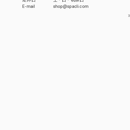
定休日
土・日・祝祭日
E-mail
shop@spacli.com