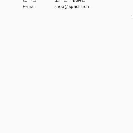
定休日
土・日・祝祭日
E-mail
shop@spacli.com