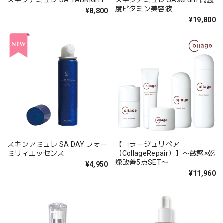
スキンアミュレ SA TABRIGHT
スキンアミュレ SAserum 高濃
度ビタミン美容液
¥8,800
¥19,800
スキンアミュレ SA DAY フォー
【コラージュリペア
ミリィエッセンス
（CollageRepair）】〜敏感×乾
燥改善5点SET〜
¥4,950
¥11,960