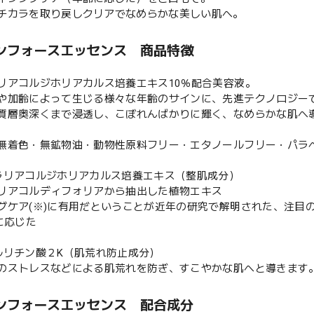
チカラを取り戻しクリアでなめらかな美しい肌へ。
ンフォースエッセンス 商品特徴
リアコルジホリアカルス培養エキス10％配合美容液。
や加齢によって生じる様々な年齢のサインに、先進テクノロジー
質層奥深くまで浸透し、こぼれんばかりに輝く、なめらかな肌へ
無着色・無鉱物油・動物性原料フリー・エタノールフリー・パラ
ラリアコルジホリアカルス培養エキス（整肌成分）
リアコルディフォリアから抽出した植物エキス
グケア(※)に有用だということが近年の研究で解明された、注目
に応じた
ルリチン酸２K（肌荒れ防止成分）
のストレスなどによる肌荒れを防ぎ、すこやかな肌へと導きます
ンフォースエッセンス 配合成分