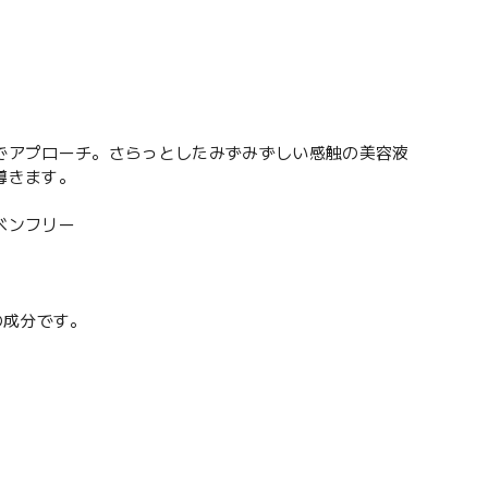
でアプローチ。さらっとしたみずみずしい感触の美容液
導きます。
ベンフリー
の成分です。
。