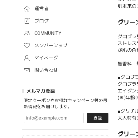
肌本来の
運営者
ブログ
グリー
COMMUNITY
グロブラ
ストレス
メンバーシップ
が肌の角
マイページ
無香料・
問い合わせ
■グロブ
グロブラ
エイジン
メルマガ登録
(※)年齢
限定クーポンやお得なキャンペーン等の最
新情報をお届けします。
■グリチ
大人特有
登録
グリー