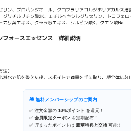
セリン、プロパンジオール、グロブラリアコルジホリアカルス培養
、グリチルリチン酸2K、エチルヘキシルグリセリン、トコフェロ
ーカリ葉エキス、クララ根エキス、ソルビン酸K、クエン酸Na
ンフォースエッセンス 詳細説明
】
方法】
化粧水で肌を整えた後、スポイトで適量を手に取り、顔全体にな
🎁 無料メンバーシップのご案内
✅ 注文金額の
10%ポイント
を還元！
✅
会員限定クーポン
を定期配布！
✅ 貯まったポイントは
豪華特典と交換
可能！