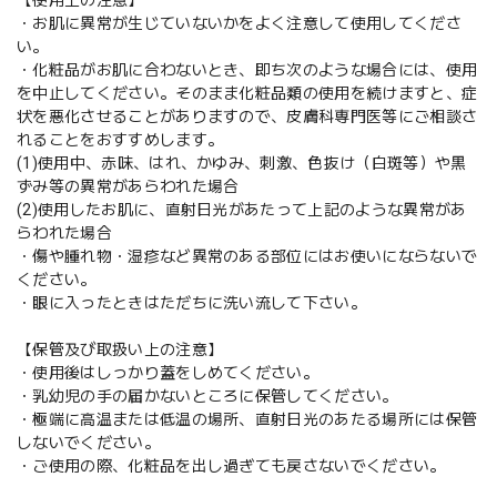
【使用上の注意】
・お肌に異常が生じていないかをよく注意して使用してくださ
い。
・化粧品がお肌に合わないとき、即ち次のような場合には、使用
を中止してください。そのまま化粧品類の使用を続けますと、症
状を悪化させることがありますので、皮膚科専門医等にご相談さ
れることをおすすめします。
(1)使用中、赤味、はれ、かゆみ、刺激、色抜け（白斑等）や黒
ずみ等の異常があらわれた場合
(2)使用したお肌に、直射日光があたって上記のような異常があ
らわれた場合
・傷や腫れ物・湿疹など異常のある部位にはお使いにならないで
ください。
・眼に入ったときはただちに洗い流して下さい。
【保管及び取扱い上の注意】
・使用後はしっかり蓋をしめてください。
・乳幼児の手の届かないところに保管してください。
・極端に高温または低温の場所、直射日光のあたる場所には保管
しないでください。
・ご使用の際、化粧品を出し過ぎても戻さないでください。