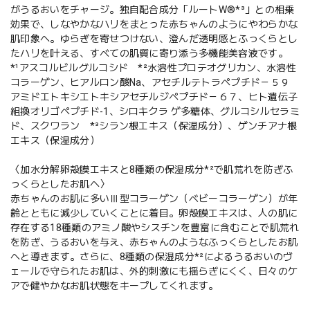
がうるおいをチャージ。独自配合成分「ルートW®*³」との相乗
効果で、しなやかなハリをまとった赤ちゃんのようにやわらかな
肌印象へ。ゆらぎを寄せつけない、澄んだ透明感とふっくらとし
たハリを叶える、すべての肌質に寄り添う多機能美容液です。
*¹アスコルビルグルコシド *²水溶性プロテオグリカン、水溶性
コラーゲン、ヒアルロン酸Na、アセチルテトラペプチド－５９
アミドエトキシエトキシアセチルジペプチド－６７、ヒト遺伝子
組換オリゴペプチド-1、シロキクラ ゲ多糖体、グルコシルセラミ
ド、スクワラン *³シラン根エキス（保湿成分）、ゲンチアナ根
エキス（保湿成分）
〈加水分解卵殻膜エキスと8種類の保湿成分*²で肌荒れを防ぎふ
っくらとしたお肌へ〉
赤ちゃんのお肌に多いⅢ型コラーゲン（ベビーコラーゲン）が年
齢とともに減少していくことに着目。卵殻膜エキスは、人の肌に
存在する18種類のアミノ酸やシスチンを豊富に含むことで肌荒れ
を防ぎ、うるおいを与え、赤ちゃんのようなふっくらとしたお肌
へと導きます。さらに、8種類の保湿成分*²によるうるおいのヴ
ェールで守られたお肌は、外的刺激にも揺らぎにくく、日々のケ
アで健やかなお肌状態をキープしてくれます。