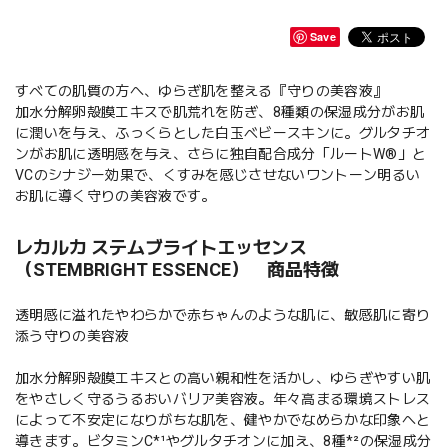
Save
すべての肌質の方へ、ゆらぎ肌を整える『守りの美容液』
加水分解卵殻膜エキスで肌荒れを防ぎ、8種類の保湿成分がお肌
に潤いを与え、ふっくらとした白玉ベビースキンに。グルタチオ
ンがお肌に透明感を与え、さらに独自配合成分「ルートW®」と
VCのシナジー効果で、くすみを感じさせないワントーン明るい
お肌に導く守りの美容液です。
レカルカ ステムブライトエッセンス
（STEMBRIGHT ESSENCE） 商品特徴
透明感に溢れたやわらかで赤ちゃんのような肌に、敏感肌に寄り
添う守りの美容液
加水分解卵殻膜エキスとの高い親和性を活かし、ゆらぎやすい肌
をやさしく守るうるおいバリア美容液。年々高まる環境ストレス
によって不安定になりがちな肌を、健やかでなめらかな印象へと
導きます。ビタミンC*¹やグルタチオンに加え、8種*²の保湿成分