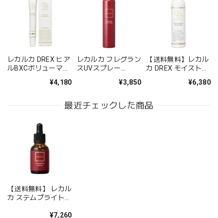
レカルカ DREX ヒア
レカルカ フレグラン
【送料無料】レカル
ルBXCボリューマー
スUVスプレー
カ DREX モイストバ
リップ（HYAL BXC
100g（FRAGRANCE
リアリペアミスト
¥4,180
¥3,850
¥6,380
VOLUMER LIP）
UV SPRAY 100g）
（MOIST BARRIER
REPAIR MIST）
50ml
最近チェックした商品
【送料無料】 レカル
カ ステムブライトエ
ッセンス
（STEMBRIGHT
¥7,260