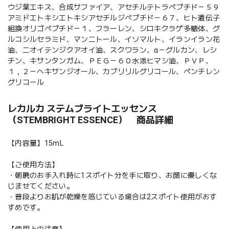
ウジ葉エキス、合成サファイア、アセチルテトラペプチド－５９
アミドエトキシエトキシアセチルジペプチド－６７、ヒト遺伝子
組換オリゴペプチド－１、フラーレン、シロキクラゲ多糖体、グ
ルコシルセラミド、マンニトール、イソマルト、イランイラン花
油、ニオイテンジクアオイ油、スクワラン、α－グルカン、レシ
チン、キサンタンガム、ＰＥＧ－６０水添ヒマシ油、ＰＶＰ、
１，２－ヘキサンジオール、カプリリルグリコール、ペンチレン
グリコール
レカルカ ステムブライトエッセンス
（STEMBRIGHT ESSENCE） 商品詳細
【内容量】15mL
【ご使用方法】
・朝晩のお手入れ時に1スポイト分を手に取り、お顔に優しくな
じませてください。
・普段よりお肌が乾燥を感じている場合は2スポイト使用がおす
すめです。