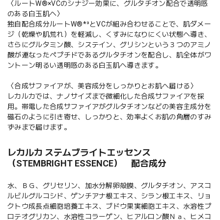
〈ルートW®×VCのシナジー効果に、グルタチオン配合で透明感
のある白玉肌へ〉
独自配合成分ルートW®*³とVCが組み合わせることで、肌ダメー
ジ（乾燥や肌荒れ）を軽減し、くすみになりにくい状態へ導き、
さらにグルタミン酸、システイン、グリシンという３つのアミノ
酸が連なったペプチドであるグルタチオンを配合し、肌全体がワ
ントーン明るい透明感のある白玉肌へ導きます。
〈合成サファイアが、美容成分をしっかりとお肌へ届ける〉
レカルカでは、ナノサイズまで微細化した合成サファイアを採
用。帯電した合成サファイアがグルタチオンなどの美容主成分を
磁石のように引き寄せ、しっかりと、効率よくお肌の角層のすみ
ずみまで届けます。
レカルカ ステムブライトエッセンス
（STEMBRIGHT ESSENCE） 配合成分
水、ＢＧ、グリセリン、加水分解卵殻膜、グルタチオン、アスコ
ルビルグルコシド、ゲンチアナ根エキス、シラン根エキス、リョ
クトウ成長点細胞培養エキス、ブドウ果実細胞エキス、水溶性プ
ロテオグリカン、水溶性コラーゲン、ヒアルロン酸Ｎａ、ヒメコ