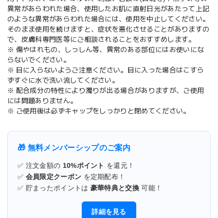
異常があらわれた場合、使用したお肌に直射日光があたって上記
のような異常があらわれた場合には、使用を中止してください。
そのまま使用を続けますと、症状を悪化させることがありますの
で、皮膚科専門医等にご相談されることをおすすめします。
※ 傷やはれもの、しっしん等、異常のある部位にはお使いにな
らないでください。
※ 目に入らないようご注意ください。目に入った場合はこすら
ずすぐに水で洗い流してください。
※ 配合成分の特性により濁りが出る場合がありますが、ご使用
には問題ありません。
※ ご使用後は必ずキャップをしっかりと閉めてください。
🎁 無料メンバーシップのご案内
✅ 注文金額の
10%ポイント
を還元！
✅
会員限定クーポン
を定期配布！
✅ 貯まったポイントは
豪華特典と交換
可能！
詳細を見る