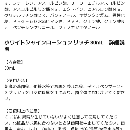
ａ、フラーレン、アスコルビン酸、３－Ｏ－エチルアスコルビン
酸、アスコルビルリン酸Ｎａ、エクトイン、ヒアルロン酸Ｎａ、
グリチルリチン酸２Ｋ、パンテノール、キサンタンガム、異性化
糖、ＰＥＧ－６０水添ヒマシ油、ＰＶＰ、クエン酸、クエン酸Ｎ
ａ、ペンチレングリコール、フェノキシエタノール
ホワイトシャインローション リッチ 30mL 詳細説
明
【内容量】
30mL
【使用方法】
朝晩の洗顔後、化粧水等でお肌を整えた後、ディスペンサー２~
３プッシュを目安に適量を手に取り、顔全体になじませてくださ
い。
【ご使用上の注意】
※ お肌に異常が生じていないかよく注意して使用してくださ
い。化粧品がお肌に合わないときは使用を中止してください。使
用中、赤み、はれ、かゆみ、刺激、色抜け(白斑等)や黒ずみ等の