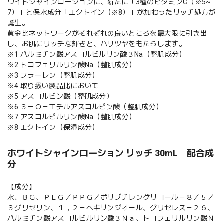
ワイトシャインローションに、新たに「3種のビタミンC（※5~
7）」と保水成分「エクトイン（※8）」が加わったリッチ処方が
誕生。
黄金比ネットワークがそれぞれの良いところを最大限に引き出
し、お肌にリッチな輝きと、ハリツヤをもたらします。
※1 パルミチン酸アスコルビルリン酸３Na（整肌成分）
※2 トコフェリルリン酸Na（整肌成分）
※3 フラーレン（整肌成分）
※4 取り扱い製品比において
※5 アスコルビン酸（整肌成分）
※6 ３－Ｏ－エチルアスコルビン酸（整肌成分）
※7 アスコルビルリン酸Na（整肌成分）
※8 エクトイン（保湿成分）
ホワイトシャインローション リッチ 30mL 配合成
分
【成分】
水、ＢＧ、ＰＥＧ／ＰＰＧ／ポリブチレングリコール－８／５／
３グリセリン、１，２－ヘキサンジオール、グリセレス－２６、
パルミチン酸アスコルビルリン酸３Ｎａ、トコフェリルリン酸Ｎ