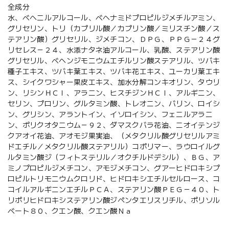
全成分
水、ベヘニルアルコール、ベヘナミドプロピルジメチルアミン、
グリセリン、トリ（カプリル酸／カプリン酸／ミリスチン酸／ス
テアリン酸）グリセリル、ジメチコン、ＤＰＧ、ＰＰＧ－２４グ
リセレス－２４、水添ナタネ油アルコール、乳酸、ステアリン酸
グリセリル、ベヘンジモニウムエチルリン酸ステアリル、ツバキ
種子エキス、ツバキ葉エキス、ツバキ花エキス、ユーカリ葉エキ
ス、シイクワシャー果皮エキス、加水分解コンキオリン、タウリ
ン、リシンＨＣｌ、アラニン、ヒスチジンＨＣｌ、アルギニン、
セリン、プロリン、グルタミン酸、トレオニン、バリン、ロイシ
ン、グリシン、アラントイン、イソロイシン、フェニルアラニ
ン、ポリクオタニウム－９２、ダマスクバラ花油、ニオイテンジ
クアオイ花油、アオモジ果実油、（メタクリル酸グリセリルアミ
ドエチル／メタクリル酸ステアリル）コポリマー、ラウロイルグ
ルタミン酸ジ（フィトステリル／オクチルドデシル）、ＢＧ、ア
ミノプロピルジメチコン、アモジメチコン、グアーヒドロキシプ
ロピルトリモニウムクロリド、ヒドロキシエチルセルロース、コ
コイルアルギニンエチルＰＣＡ、ステアリン酸ＰＥＧ－４０、ト
リポリヒドロキシステアリン酸ジペンタエリスリチル、ポリソル
ベート８０、クエン酸、クエン酸Ｎａ