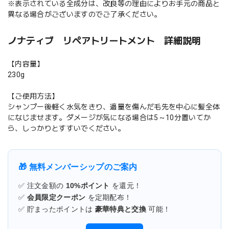
※表示されている全成分は、改良等の理由によりお手元の商品と
異なる場合がございますのでご了承ください。
ノナティブ リペアトリートメント 詳細説明
【内容量】
230g
【ご使用方法】
シャンプー後軽く水気をきり、適量を傷んだ毛先を中心に髪全体
になじませます。ダメージが気になる場合は5～10分置いてか
ら、しっかりとすすいでください。
🎁 無料メンバーシップのご案内
✅ 注文金額の
10%ポイント
を還元！
✅
会員限定クーポン
を定期配布！
✅ 貯まったポイントは
豪華特典と交換
可能！