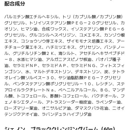
配合成分
パルミチン酸エチルヘキシル、トリ（カプリル酸／カプリン酸）
グリセリル、トリイソステアリン酸ＰＥＧ－２０グリセリル、カ
オリン、ヒマシ油、合成ワックス、イソステアリン酸ＰＥＧ－６
グリセリル、グルコシルヘスペリジン、コメエキス、カンゾウ根
エキス、コショウソウ芽エキス、ザイモモナス培養エキス、アー
チチョーク葉エキス、ハチミツエキス、グリセリン、パンテノー
ル、グリチルリチン酸２Ｋ、海シルト、アセチルヘキサペプチド
－８、水添ヒマシ油、アルガニアスピノサ核油、バオバブ種子
油、セラミドＮＰ、セラミドＡＰ、セラミドＮＧ、フィトスフィ
ンゴシン、水、マルトデキストリン、デキストリン、炭、テトラ
オレイン酸ソルベス－３０、ヤシ油脂肪酸ＰＥＧ－７グリセリ
ル、ペンタステアリン酸ポリグリセリル－１０、レシチン、ステ
アロイルラクチレートＮａ、ベヘニルアルコール、ＢＧ、マンデ
ル酸、トコフェロール、酢酸トコフェロール、バクチオール、フ
ェノキシエタノール、アトラスシーダー樹皮油、ラベンダー油、
ローズマリー葉油、オニサルビア油、ダマスクバラ花油、ニオイ
テンジクアオイ油、ラバンデュラハイブリダ油
シェノン ブラッククレンジングバーム（60g）