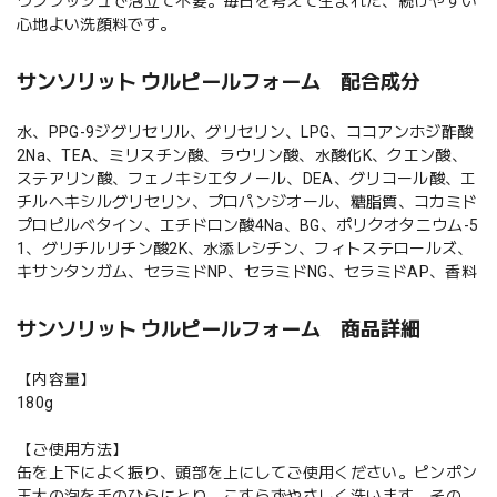
ワンプッシュで泡立て不要。毎日を考えて生まれた、続けやすい
心地よい洗顔料です。
サンソリット ウルピールフォーム 配合成分
水、PPG-9ジグリセリル、グリセリン、LPG、ココアンホジ酢酸
2Na、TEA、ミリスチン酸、ラウリン酸、水酸化K、クエン酸、
ステアリン酸、フェノキシエタノール、DEA、グリコール酸、エ
チルヘキシルグリセリン、プロパンジオール、糖脂質、コカミド
プロピルベタイン、エチドロン酸4Na、BG、ポリクオタニウム-5
1、グリチルリチン酸2K、水添レシチン、フィトステロールズ、
キサンタンガム、セラミドNP、セラミドNG、セラミドAP、香料
サンソリット ウルピールフォーム 商品詳細
【内容量】
180g
【ご使用方法】
缶を上下によく振り、頭部を上にしてご使用ください。ピンポン
玉大の泡を手のひらにとり、こすらずやさしく洗います。その