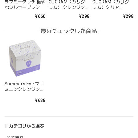
ラブミータッチ 極や
CLIGRAM〈カリグ
CLIGRAM〈カリグ
わシルキーブラシ
ラム〉 クレンジング
ラム〉クリア
＆UVケアサンプル
ZERO AZAサンプ
¥660
¥298
¥298
セット（クイックク
ルセット（AZAロー
レンズ、オールデイ
ション・AZAリセッ
ガード）1セット
ター）1セット
最近チェックした商品
Summer's Eve フェ
ミニンクレンジング
ワイプ ノーマルスキ
ン 16枚
¥638
カテゴリから選ぶ