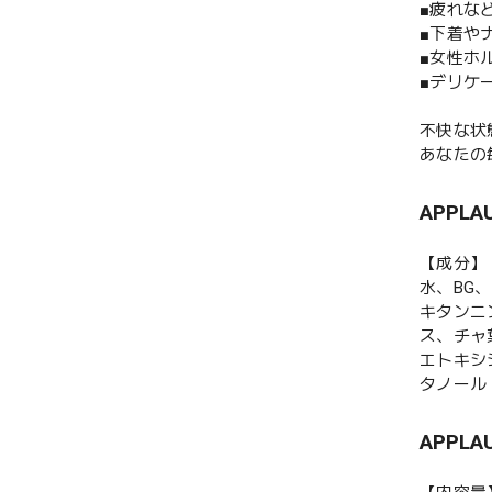
■疲れな
■下着や
■女性ホ
■デリケ
不快な状
あなたの
APPL
【成分】
水、BG
キタンニ
ス、チャ
エトキシ
タノール
APPL