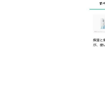
す
保湿と
が、使