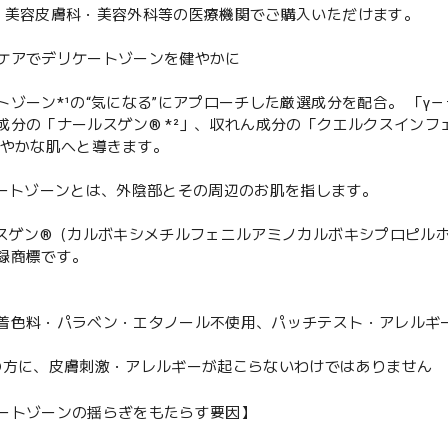
・美容皮膚科・美容外科等の医療機関でご購入いただけます。
ケアでデリケートゾーンを健やかに
トゾーン*¹の“気になる”にアプローチした厳選成分を配合。 「
成分の「ナールスゲン® *²」、収れん成分の「クエルクスイン
健やかな肌へと導きます。
ケートゾーンとは、外陰部とその周辺のお肌を指します。
ルスゲン®（カルボキシメチルフェニルアミノカルボキシプロピル
録商標です。
着色料・パラベン・エタノール不使用、パッチテスト・アレルギ
の方に、皮膚刺激・アレルギーが起こらないわけではありません
ートゾーンの揺らぎをもたらす要因】