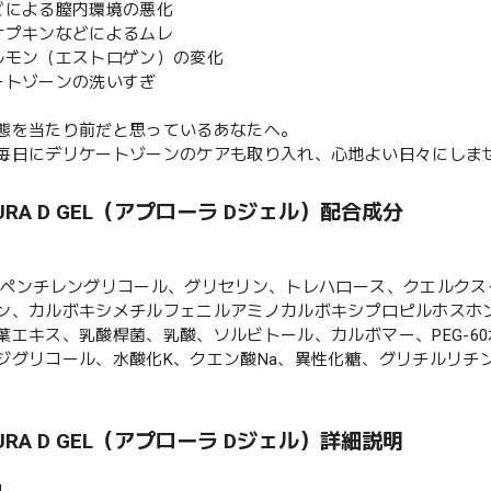
どによる膣内環境の悪化
ナプキンなどによるムレ
ルモン（エストロゲン）の変化
ートゾーンの洗いすぎ
態を当たり前だと思っているあなたへ。
毎日にデリケートゾーンのケアも取り入れ、心地よい日々にしま
AURA D GEL（アプローラ Dジェル）配合成分
、ペンチレングリコール、グリセリン、トレハロース、クエルクス
ン、カルボキシメチルフェニルアミノカルボキシプロピルホスホ
葉エキス、乳酸桿菌、乳酸、ソルビトール、カルボマー、PEG-60
ジグリコール、水酸化K、クエン酸Na、異性化糖、グリチルリチン酸
AURA D GEL（アプローラ Dジェル）詳細説明