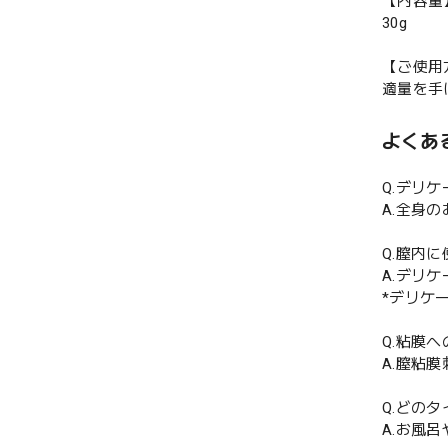
【内容量
30g
【ご使用
適量を手
よくあ
Q.デリ
A.全身
Q.膣内
A.デリ
*デリケ
Q.粘膜
A.膣粘
Q.どの
A.お風