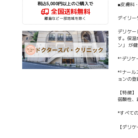
税込5,000円以上のご購入で
■皮膚科
全国送料無料
デイリー
離島など一部地域を除く
デリケー
す。保湿
ン」 が
*¹デリ
*²ナー
ョンの登
【特徴】
弱酸性、
*すべて
【デリケ