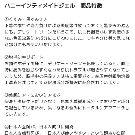
ハニーインティメイトジェル 商品特徴
①くすみ・黒ずみケア
下着の擦れや剃刀負けによる炎症等は放っておくと黒ずみの原因
にも。デリケートゾーンだからこそ、肌に負担をかけず刺激の少
ない色素沈着ケア成分にこだわりました。ワキやひじ等の気にな
る部分にもお使いいだけます。
②脱毛効率サポート
お顔やボディ同様に、デリケートゾーンも乾燥していると、脱毛
時に痛みを感じやすくなったり肌トラブルが起きやすくなってし
まうため、脱毛中の保湿ケアは特に重要です。純国産幹細胞培養
上清液をはじめとする保湿成分が贅沢に配合されています。
③美肌ケア・においケアまで
保湿と炎症ケアだけでなく、色素沈着緩和成分・においケア成分
も配合しているため、気になるお悩みにトータルにアプローチし
ていきます。
④日本人医師が、日本人向けに開発
日本人皮膚科医が、「日本人が使いやすい」という観点から開