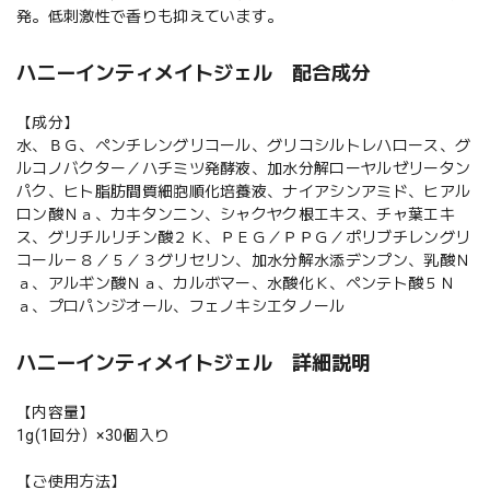
発。低刺激性で香りも抑えています。
ハニーインティメイトジェル 配合成分
【成分】
水、ＢＧ、ペンチレングリコール、グリコシルトレハロース、グ
ルコノバクター／ハチミツ発酵液、加水分解ローヤルゼリータン
パク、ヒト脂肪間質細胞順化培養液、ナイアシンアミド、ヒアル
ロン酸Ｎａ、カキタンニン、シャクヤク根エキス、チャ葉エキ
ス、グリチルリチン酸２Ｋ、ＰＥＧ／ＰＰＧ／ポリブチレングリ
コール－８／５／３グリセリン、加水分解水添デンプン、乳酸Ｎ
ａ、アルギン酸Ｎａ、カルボマー、水酸化Ｋ、ペンテト酸５Ｎ
ａ、プロパンジオール、フェノキシエタノール
ハニーインティメイトジェル 詳細説明
【内容量】
1g(1回分）×30個入り
【ご使用方法】