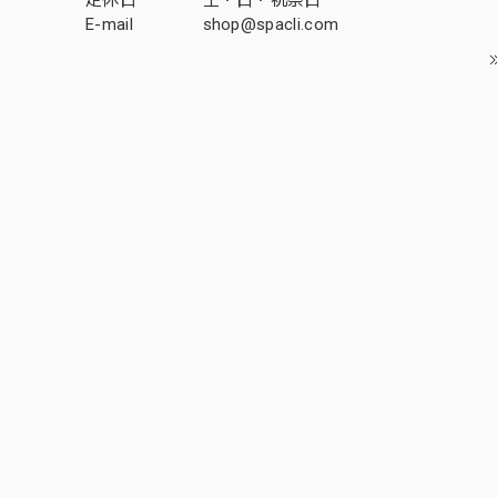
定休日
土・日・祝祭日
E-mail
shop@spacli.com