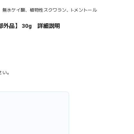
無水ケイ酸、植物性スクワラン、l-メントール
部外品】 30g 詳細説明
さい。