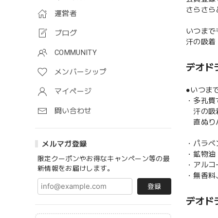
さらさら
運営者
いつまで
ブログ
汗の吸着
COMMUNITY
デオドラ
メンバーシップ
●いつま
マイページ
・多孔質
問い合わせ
汗の吸着
直ぬり
・パラベ
メルマガ登録
・鉱物油
限定クーポンやお得なキャンペーン等の最
・アルコ
新情報をお届けします。
・無香料
登録
デオドラ