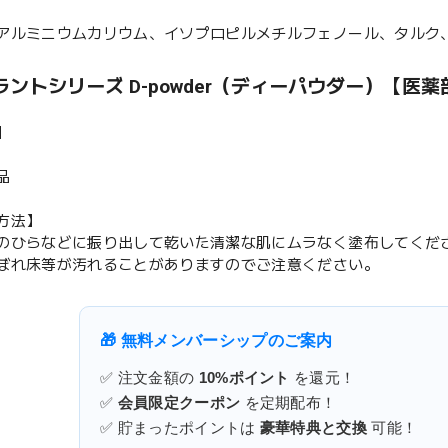
アルミニウムカリウム、イソプロピルメチルフェノール、タルク、
ントシリーズ D-powder（ディーパウダー）【医薬
】
品
方法】
のひらなどに振り出して乾いた清潔な肌にムラなく塗布してくだ
ぼれ床等が汚れることがありますのでご注意ください。
🎁 無料メンバーシップのご案内
✅ 注文金額の
10%ポイント
を還元！
✅
会員限定クーポン
を定期配布！
✅ 貯まったポイントは
豪華特典と交換
可能！