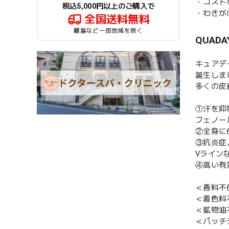
・コスト
税込5,000円以上のご購入で
・わきが
全国送料無料
離島など一部地域を除く
QUA
キュアデ
誕生しま
多くの皮
①汗を抑
フェノー
②全身に
③抗炎症
Vライン
④高い有
＜香料不
＜着色料
＜鉱物油
＜パッチ