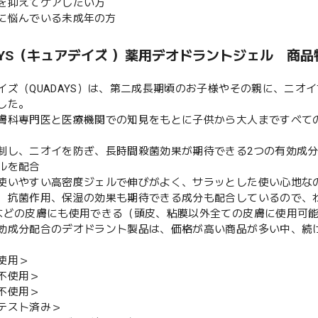
を抑えてケアしたい方
に悩んでいる未成年の方
DAYS（キュアデイズ ）薬用デオドラントジェル 商品
イズ（QUADAYS）は、第二成長期頃のお子様やその親に、ニオ
した。
膚科専門医と医療機関での知見をもとに子供から大人まですべて
制し、ニオイを防ぎ、長時間殺菌効果が期待できる2つの有効成
ルを配合
使いやすい高密度ジェルで伸びがよく、サラッとした使い心地な
、抗菌作用、保湿の効果も期待できる成分も配合しているので、
などの皮膚にも使用できる（頭皮、粘膜以外全ての皮膚に使用可
効成分配合のデオドラント製品は、価格が高い商品が多い中、続
使用＞
不使用＞
不使用＞
テスト済み＞