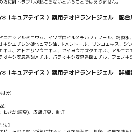
の方に肌トラブルが起こらないということではありません。
DAYS（キュアデイズ ）薬用デオドラントジェル 配合
ドロキシアルミニウム、イソプロピルメチルフェノール、精製水、
オキシエチレン硬化ヒマシ油、l-メントール、リンゴエキス、シ
エキス、オトギリソウエキス、セイヨウキズタエキス、アルニカエ
ラオキシ安息香酸メチル、パラオキシ安息香酸エチル、フェノキ
DAYS（キュアデイズ ）薬用デオドラントジェル 詳細
】
か月分)
品]
：わきが(腋臭)、皮膚汗臭、制汗
方法】
など、汗のにおいが気になるところを清潔にした後、適量を塗布