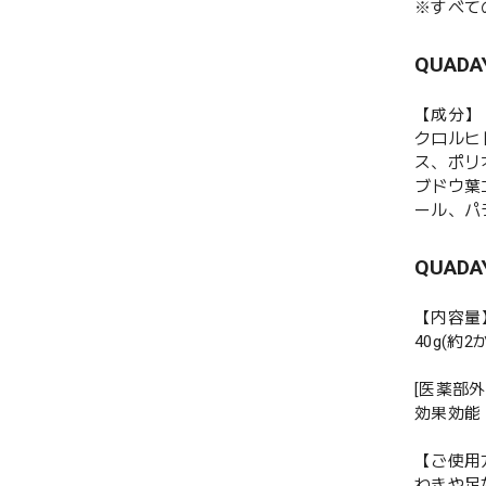
※すべて
QUA
【成分】
クロルヒ
ス、ポリ
ブドウ葉
ール、パ
QUA
【内容量
40g(約2
[医薬部外
効果効能
【ご使用
わきや足