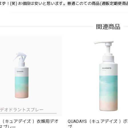
はず！(笑) お値段は安いと思います。普通このての商品(通販定期便商
レビューをご投稿いただき、誠にありがとうございます。 製
く評価いただき、嬉しく存じます。効果につきましては、個々
関連商品
いますが、お客様に安心してご使用いただければ幸いです。
YS（キュアデイズ ）衣類用デオ
QUADAYS（キュアデイズ ）
スプレー
プ