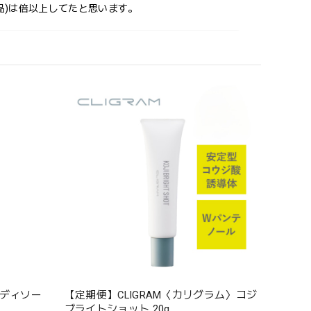
品)は倍以上してたと思います。
品の使いやすさやコストパフォーマンスについても高
の体質や使用環境により感じ方が異なることもござ
ボディソー
【定期便】CLIGRAM〈カリグラム〉コジ
ブライトショット 20g