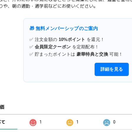
りや、朝の通勤・通学前などにお使いください。
🎁 無料メンバーシップのご案内
✅ 注文金額の
10%ポイント
を還元！
✅
会員限定クーポン
を定期配布！
✅ 貯まったポイントは
豪華特典と交換
可能！
詳細を見る
価
べて
1
1
0