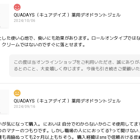
QUADAYS（キュアデイズ ）薬用デオドラントジェル
2024/10/06
とした使い心地で、臭いにも効果があります。ロールオンタイプでは
、クリームではないのですぐに落とせます。
この度は当オンラインショップをご利用いただき、誠にありが
るとのこと、大変嬉しく存じます。 今後も引き続きご愛顧い
QUADAYS（キュアデイズ ）薬用デオドラントジェル
2024/09/16
いが気になって購入。 においは 自分でわからないからこそ使用してま
りのマナーのつもりです。しかし職場の人ににおってる?って聞けない
量も両脇ぬっても2ヶ月以上もちそう。 購入経緯はsnsで信頼おける皮