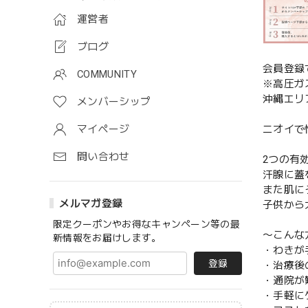
運営者
ブログ
会員登録
COMMUNITY
※高圧ガ
沖縄エリ
メンバーシップ
マイページ
ニオイで
問い合わせ
2つの有
汗腺に蓋
また肌に
メルマガ登録
子供から
限定クーポンやお得なキャンペーン等の最
〜こんな
新情報をお届けします。
・わきが
登録
・治療後
・通院が
・手軽に