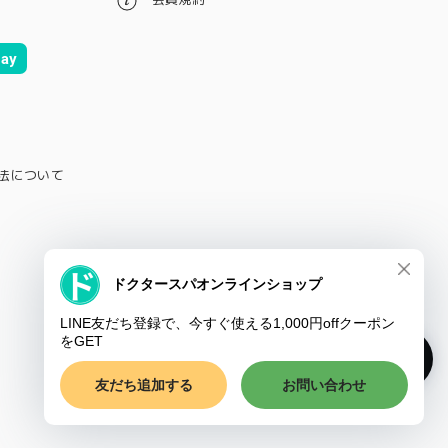
ay
法について