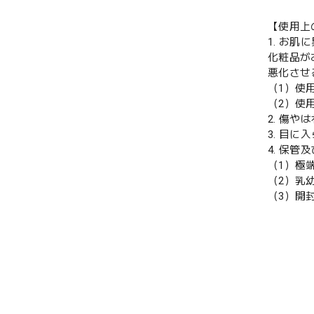
【使用上
1. お
化粧品が
悪化させ
（1）使
（2）使
2. 傷
3. 目
4. 保管
（1）極
（2）乳
（3）開