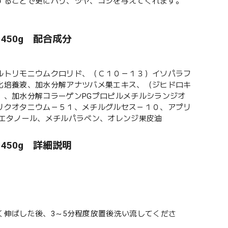
することで更にハリ、ツヤ、コシを与えてくれます。
 450g 配合成分
ルトリモニウムクロリド、（Ｃ１０－１３）イソパラフ
化培養液、加水分解アナツバメ巣エキス、（ジヒドロキ
）、加水分解コラーゲンPGプロピルメチルシランジオ
リクオタニウム－５１、メチルグルセス－１０、アプリ
シエタノール、メチルパラベン、オレンジ果皮油
 450g 詳細説明
伸ばした後、3～5分程度放置後洗い流してくださ