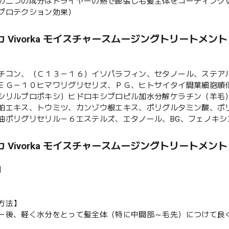
の二つの成分はドライヤーの熱で膨張し毛髪全体をコーティング
プロテクション効果）
 Vivorka モイスチャースムージングトリートメント
チコン、（Ｃ１３－１６）イソパラフィン、セタノール、ステア
ＥＧ－１０ヒマワリグリセリズ、ＰＧ、ヒトサイタイ間葉細胞順
シリルプロポキシ）ヒドロキシプロピル加水分解ケラチン（羊毛
粕エキス、トウミツ、カンゾウ根エキス、ポリグルタミン酸、ポ
油ポリグリセリル－６エステルズ、エタノール、BG、フェノキ
 Vivorka モイスチャースムージングトリートメント
】
方法】
ー後、軽く水分をとって髪全体（特に中間部～毛先）につけて良く