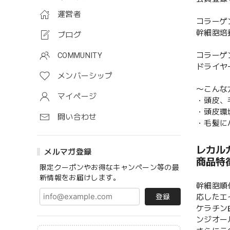
運営者
コラーゲ
幹細胞培
ブログ
コラーゲ
COMMUNITY
ドライヤ
メンバーシップ
〜こんな
マイページ
・頭皮、
・頭皮環
問い合わせ
・毛髪に
レカルカ
メルマガ登録
商品特
限定クーポンやお得なキャンペーン等の最
新情報をお届けします。
幹細胞順
応したエ
登録
ケラチン
ンジオー