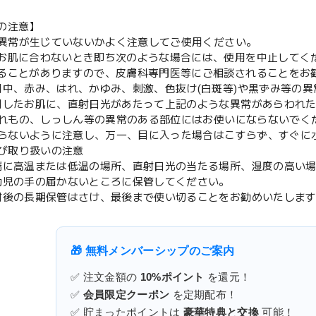
の注意】
肌に異常が生じていないかよく注意してご使用ください。
お肌に合わないとき即ち次のような場合には、使用を中止してく
ることがありますので、皮膚科専門医等にご相談されることをお
用中、赤み、はれ、かゆみ、刺激、色抜け(白斑等)や黒ずみ等の
用したお肌に、直射日光があたって上記のような異常があらわれ
やはれもの、しっしん等の異常のある部位にはお使いにならないでく
に入らないように注意し、万一、目に入った場合はこすらず、すぐ
及び取り扱いの注意
端に高温または低温の場所、直射日光の当たる場所、湿度の高い
幼児の手の届かないところに保管してください。
封後の長期保管はさけ、最後まで使い切ることをお勧めいたしま
🎁 無料メンバーシップのご案内
✅ 注文金額の
10%ポイント
を還元！
✅
会員限定クーポン
を定期配布！
✅ 貯まったポイントは
豪華特典と交換
可能！