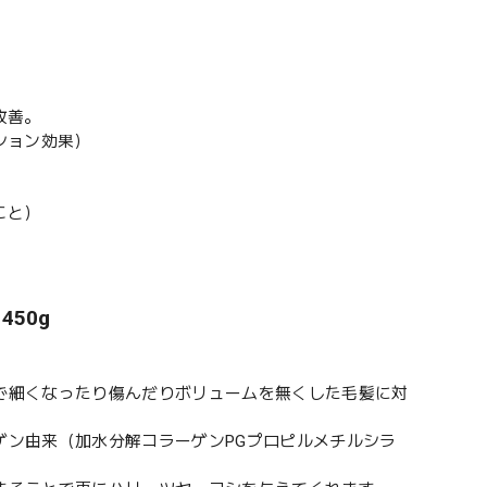
改善。
ション効果）
こと）
450g
で細くなったり傷んだりボリュームを無くした毛髪に対
ゲン由来（加水分解コラーゲンPGプロピルメチルシラ
。