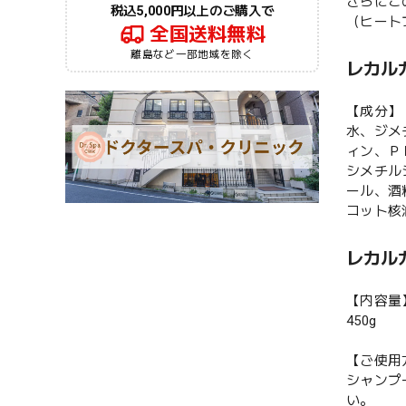
さらにこ
税込5,000円以上のご購入で
（ヒート
全国送料無料
離島など一部地域を除く
レカルカ
【成分】
水、ジメ
ィン、Ｐ
シメチル
ール、酒
コット核
レカルカ
【内容量
450g
【ご使用
シャンプ
い。