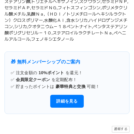
ステアリン酸,トリエチルヘキサノイン,スクワラン,セラミドＮＰ,
セラミドＡＰ,セラミドＮＧ,フィトスフィンゴシン,ポリメタクリ
ル酸メチル,乳酸Ｎａ,（ＨＤＩ／トリメチロールヘキシルラクト
ン）クロスポリマー,水酸化Ａｌ,含水シリカ,ハイドロゲンジメチ
コン,シリカ,クオタニウム－１８ベントナイト,ペンタステアリン
酸ポリグリセリル－１０,ステアロイルラクチレートＮａ,ベヘニ
ルアルコール,フェノキシエタノール
🎁 無料メンバーシップのご案内
✅ 注文金額の
10%ポイント
を還元！
✅
会員限定クーポン
を定期配布！
✅ 貯まったポイントは
豪華特典と交換
可能！
詳細を見る
通報する