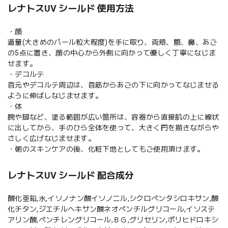
レナトスUV シールド 使用方法
・顔
適量(大きめのパール粒大程度)を手に取り、両頬、額、鼻、あご
の5点に置き、顔の中心から外側に向かって優しく丁寧になじま
せます。
・デコルテ
首元やデコルテ周辺は、首筋からあごの下に向かってなじませる
ように伸ばしなじませます。
・体
腕や脚など、塗る範囲が広い箇所は、容器から直接肌の上に線状
に出してから、手のひら全体を使って、大きく円を描きながらや
さしく広げなじませます。
・朝のスキンケアの後、化粧下地としてもご使用頂けます。
レナトスUV シールド 配合成分
酸化亜鉛,水,イソノナン酸イソノニル,シクロペンタシロキサン,酸
化チタン,ジエチルヘキサン酸ネオペンチルグリコール,イソステ
アリン酸,ペンチレングリコール,ＢＧ,グリセリン,ポリヒドロキシ