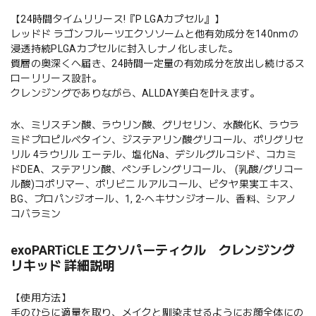
【24時間タイムリリース!『P LGAカプセル』】
レッドド ラゴンフルーツエクソソームと他有効成分を140nmの
浸透持続PLGAカプセルに封入しナノ化しました。
質層の奥深くへ届き、24時間一定量の有効成分を放出し続けるス
ローリリース設計。
クレンジングでありながら、ALLDAY美白を叶えます。
水、ミリスチン酸、ラウリン酸、グリセリン、水酸化K、ラウラ
ミドプロピルベタイン、ジステアリン酸グリコール、ポリグリセ
リル 4ラウリル エーテル、塩化Na、デシルグルコシド、コカミ
ドDEA、ステアリン酸、ペンチレングリコール、 (乳酸/グリコー
ル酸)コポリマー、ポリビニ ルアルコール、ビタヤ果実エキス、
BG、プロパンジオール、1, 2-ヘキサンジオール、香料、シアノ
コバラミン
exoPARTiCLE エクソパーティクル クレンジング
リキッド 詳細説明
【使用方法】
手のひらに適量を取り、メイクと馴染ませるようにお顔全体にの