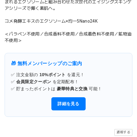
まれるエクソソームと組み合わせた次世代のエイジングスキンケ
アシリーズで輝く素肌へ。
コメ発酵エキスのエクソソーム×均一5Nano24K
＜パラベン不使用／合成香料不使用／合成着色料不使用／鉱物油
不使用＞
🎁 無料メンバーシップのご案内
✅ 注文金額の
10%ポイント
を還元！
✅
会員限定クーポン
を定期配布！
✅ 貯まったポイントは
豪華特典と交換
可能！
詳細を見る
通報する