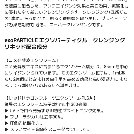
高濃度に配合した、アンチエイジング効果と美白効果、抗酸化力
に優れた全く新しいクレンジン グです。クレンジング+洗顔がこ
の1本に。洗うたびに、明るく透明感を取り戻し、プライトニン
グ効果を期待で きる、 スーパークレンジングです。
exoPARTiCLE エクソパーティクル クレンジング
リキッド配合成分
【コメ発酵液エクソソーム】
コメ発酵液エキスに含まれるエクソソーム成分 は、85nmを中心
にサイジングされています。 そのエクンソーム粒子は、1mLあ
たり2億個ほど含まれ美白作用を高める効果と高い浸透力に より
ふっくら弾むハリのある肌へ導きます。
【レッドドラゴンフルーツエクソソームPLGA 】
驚異のエクソソーム粒子数!1mL中 300億個
▶ UV下で自ら発光する即効性ブライトニング効果。
▶ フリーラジカル除去率90%。
▶ 圧倒的抗酸化力。
▶ メラノサイト増殖をスローダウンします。