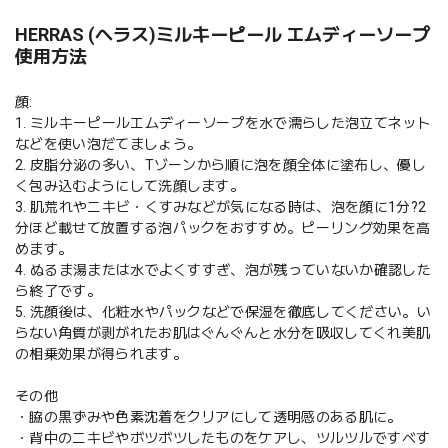
HERRAS (ヘラス)ミルキーピール エムディーソープ
使用方法
顔:
1. ミルキーピールエムディーソープを水で濡らした泡立てネット
などを使い泡だてましょう。
2. 皮脂分泌の多い、Tゾーンから順に泡を顔全体に塗布し、優し
く包み込むようにして洗顔します。
3. 肌荒れやニキビ・くすみなどが気になる時は、泡を顔に1分?2
分ほど載せて放置する泡パックをおすすめ。ピーリング効果を高
めます。
4. ぬるま湯または水でよくすすぎ、泡が残っていないか確認した
ら終了です。
5. 洗顔後は、化粧水やパックなどで保湿を徹底してください。い
らない角質が剥がれたお肌はぐんぐんと水分を吸収してくれ美肌
の相乗効果が得られます。
その他
・脇の黒ずみや色素沈着をクリアにして透明感のある肌に。
・背中のニキビやボツボツしたものをケアし、ツルツルですべす