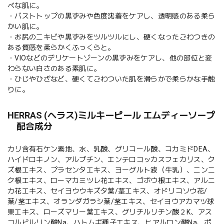
べな肌に。
・バストトップの黒ずみや色度沈着をケアし、透明感のある柔ら
かい肌に。
・お尻のニキビや黒ずみをツルツルにし、硬くなったごわつきの
ある質感を柔らかくふっくらと。
・VIOなどのデリケートゾーンの黒ずみをケアし、他の部位と変
わらない白さのある素肌に。
・ひじやひざなど、硬くてごわついた肌を滑らかで柔らかな手触
りに。
HERRAS (ヘラス)ミルキーピール エムディーソープ
配合成分
カリ含有石ケン素地、水、乳酸、グリコール酸、コカミドDEA、
ハイドロキノン、アルブチン、エンテロコッカスフェカリス、ク
ズ根エキス、プラセンタエキス、ヨーグルト液（牛乳）、ニンニ
ク根エキス、ローマカミツレ花エキス、ゴボウ根エキス、アルニ
カ花エキス、セイヨウウキズタ葉/茎エキス、オドリコソウ花/
葉/茎エキス、オランダガラシ葉/茎エキス、セイヨウアカマツ球
果エキス、ローズマリー葉エキス、グリチルリチン酸２K、アス
コルビルリン酸Na、ハトムギ種子エキス、ヒアルロン酸Na、ポ