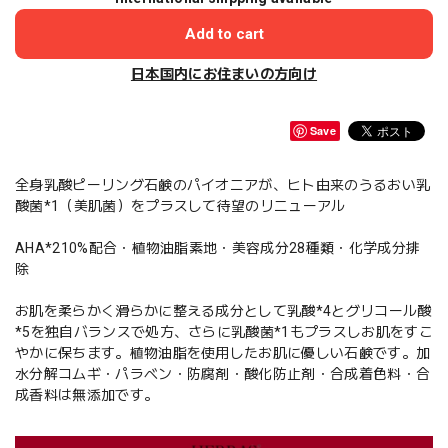
Add to cart
日本国内にお住まいの方向け
Save
全身乳酸ピーリング石鹸のパイオニアが、ヒト由来のうるおい乳
酸菌*1（美肌菌）をプラスして待望のリニューアル
AHA*210%配合・植物油脂素地・美容成分28種類・化学成分排
除
お肌を柔らかく滑らかに整える成分として乳酸*4とグリコール酸
*5を独自バランスで処方、さらに乳酸菌*1もプラスしお肌をすこ
やかに保ちます。植物油脂を使用したお肌に優しい石鹸です。加
水分解コムギ・パラベン・防腐剤・酸化防止剤・合成着色料・合
成香料は無添加です。