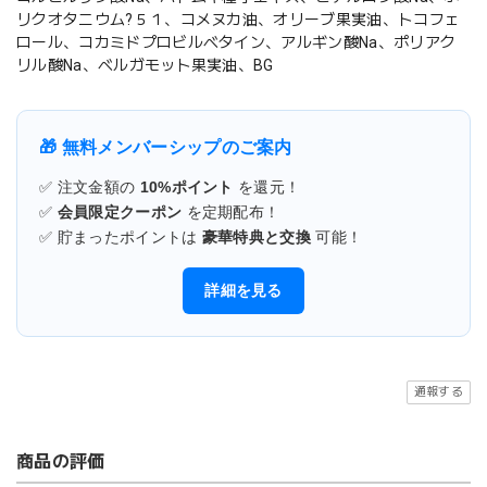
リクオタニウム?５１、コメヌカ油、オリーブ果実油、トコフェ
ロール、コカミドプロビルベタイン、アルギン酸Na、ポリアク
リル酸Na、ベルガモット果実油、BG
🎁 無料メンバーシップのご案内
✅ 注文金額の
10%ポイント
を還元！
✅
会員限定クーポン
を定期配布！
✅ 貯まったポイントは
豪華特典と交換
可能！
詳細を見る
通報する
商品の評価