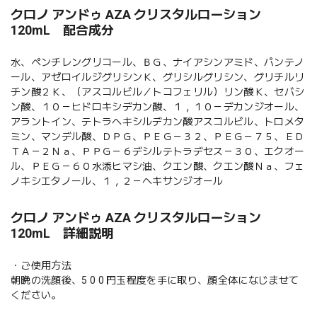
クロノ アンドゥ AZA クリスタルローション
120mL 配合成分
水、ペンチレングリコール、ＢＧ、ナイアシンアミド、パンテノ
ール、アゼロイルジグリシンＫ、グリシルグリシン、グリチルリ
チン酸２Ｋ、（アスコルビル／トコフェリル）リン酸Ｋ、セバシ
ン酸、１０－ヒドロキシデカン酸、１，１０－デカンジオール、
アラントイン、テトラヘキシルデカン酸アスコルビル、トロメタ
ミン、マンデル酸、ＤＰＧ、ＰＥＧ－３２、ＰＥＧ－７５、ＥＤ
ＴＡ－２Ｎａ、ＰＰＧ－６デシルテトラデセス－３０、エクオー
ル、ＰＥＧ－６０水添ヒマシ油、クエン酸、クエン酸Ｎａ、フェ
ノキシエタノール、１，２－ヘキサンジオール
クロノ アンドゥ AZA クリスタルローション
120mL 詳細説明
・ご使用方法
朝晩の洗顔後、5 0 0 円玉程度を手に取り、顔全体になじませて
ください。