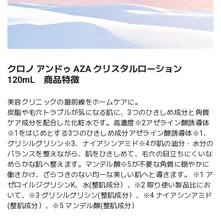
クロノ アンドゥ AZA クリスタルローション
120mL 商品特徴
美容クリニックの最前線をホームケアに。
皮脂や毛穴トラブルが気になる肌に、3つのひきしめ成分と角質
ケア成分を配合した化粧水です。高濃度※2アゼライン酸誘導体
※1をはじめとする3つのひきしめ成分アゼライン酸誘導体※1、
グリシルグリシン※3、ナイアシンアミド※4が肌の油分・水分の
バランスを整えながら、肌をひきしめて、毛穴の目立ちにくいな
めらかな肌へ整えます。マンデル酸※5が不要な角質に穏やかに
働きかけ、ざらつきのない均一な美しい肌へと導きます。 ※1 ア
ゼロイルジグリシンK、水(整肌成分）、※2 取り使い製品比にお
いて、※3 グリシルグリシン(整肌成分）、※4 ナイアシンアミド
(整肌成分）、※5 マンデル酸(整肌成分）