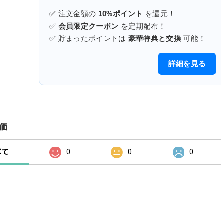
✅ 注文金額の
10%ポイント
を還元！
✅
会員限定クーポン
を定期配布！
✅ 貯まったポイントは
豪華特典と交換
可能！
詳細を見る
価
べて
0
0
0