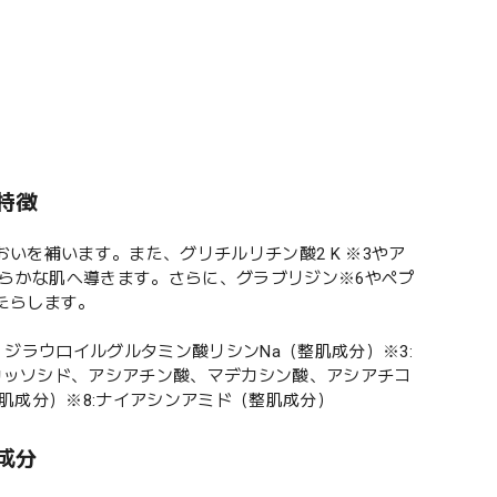
特徴
いを補います。また、グリチルリチン酸2 K ※3やア
なめらかな肌へ導きます。さらに、グラブリジン※6やペプ
たらします。
P、ジラウロイルグルタミン酸リシンNa（整肌成分）※3:
デカッソシド、アシアチン酸、マデカシン酸、アシアチコ
整肌成分）※8:ナイアシンアミド（整肌成分）
成分