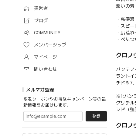
潤いの素
運営者
・高保湿
ブログ
・スピー
・肌荒れ
COMMUNITY
・べたつ
メンバーシップ
クロノ
マイページ
問い合わせ
パンテノ
ラントイ
チド※7
メルマガ登録
※1:パ
限定クーポンやお得なキャンペーン等の最
グリチル
新情報をお届けします。
シド（整
登録
クロノ