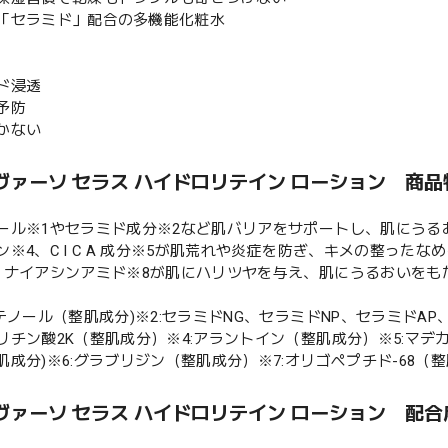
「セラミド」配合の多機能化粧水
ド浸透
予防
かない
ヴァーソ セラス ハイドロリテイン ローション 商品
ール※1やセラミド成分※2など肌バリアをサポートし、肌にうるお
ン※4、C I C A 成分※5が肌荒れや炎症を防ぎ、キメの整った
、ナイアシンアミド※8が肌にハリツヤを与え、肌にうるおいをも
ンテノール（整肌成分)※2:セラミドNG、セラミドNP、セラミドA
リチン酸2K（整肌成分）※4:アラントイン（整肌成分）※5:マ
肌成分)※6:グラブリジン（整肌成分）※7:オリゴペプチド-68（
ヴァーソ セラス ハイドロリテイン ローション 配合