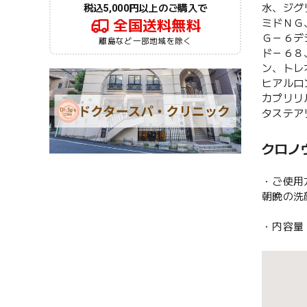
水、ジグ
税込5,000円以上のご購入で
ミドＮＧ
全国送料無料
Ｇ－６デ
離島など一部地域を除く
ド－６８
ン、トレ
ヒアルロ
カプリリ
タステア
クロノ
・ご使用
朝晩の洗
・内容量：