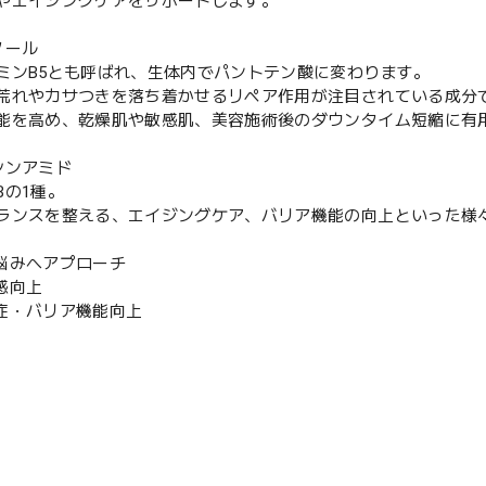
やエイジングケアをサポートします。
ノール
ミンB5とも呼ばれ、生体内でパントテン酸に変わります。
荒れやカサつきを落ち着かせるリペア作用が注目されている成分
能を高め、乾燥肌や敏感肌、美容施術後のダウンタイム短縮に有
シンアミド
Bの1種。
ランスを整える、エイジングケア、バリア機能の向上といった様
悩みへアプローチ
感向上
症・バリア機能向上