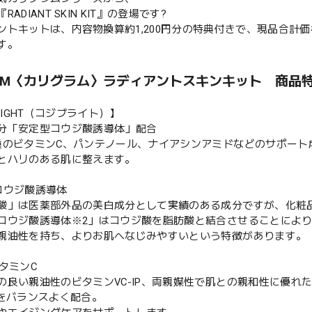
ADIANT SKIN KIT』の登場です?
ントキットは、内容物換算約1,200円分の特典付きで、現品合計価格2
す。
GRAM〈カリグラム〉ラディアントスキンキット 商品
BRIGHT（コジブライト）】
分「安定型コウジ酸誘導体」配合
種のビタミンC、パンテノール、ナイアシンアミドなどのサポート
とハリのある肌に整えます。
コウジ酸誘導体
酸」は医薬部外品の美白成分として実績のある成分ですが、化粧
コウジ酸誘導体※2」はコウジ酸を脂肪酸と結合させることによ
親油性を持ち、よりお肌へなじみやすいという特徴があります。
ビタミンC
の良い親油性のビタミンVC-IP、両親媒性で肌との親和性に優れた
Pをバランスよく配合。