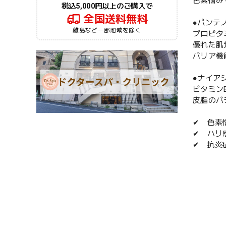
色素悩み
税込5,000円以上のご購入で
全国送料無料
●パンテ
離島など一部地域を除く
プロビタ
優れた肌
バリア機
●ナイア
ビタミン
皮脂のバ
✔ 色素
✔ ハリ
✔ 抗炎