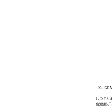
【CLIG
しつこい
高濃度ポ