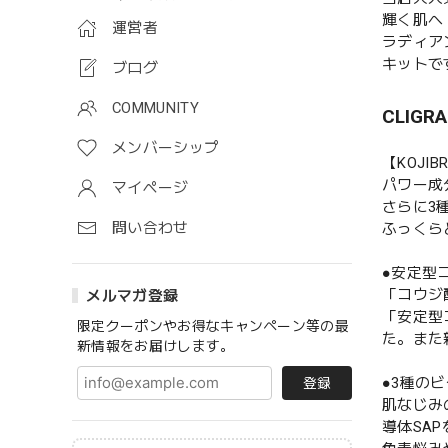
輝く肌へ『R
運営者
ラディア
キットで
ブログ
COMMUNITY
CLI
メンバーシップ
【KOJI
パワー成
マイページ
さらに3
問い合わせ
ふっくら
●安定型
「コウジ
メルマガ登録
「安定型
限定クーポンやお得なキャンペーン等の最
た。また
新情報をお届けします。
●3種の
登録
肌なじみ
導体SA