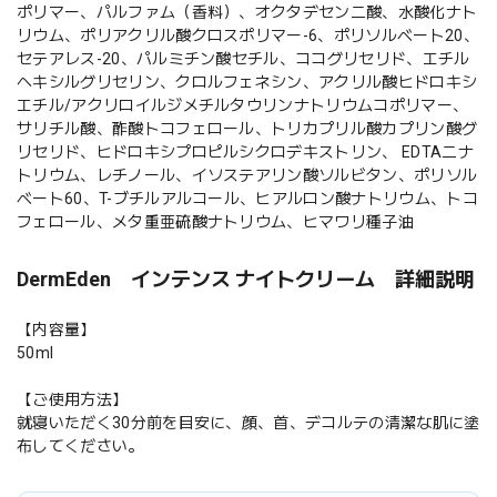
ポリマー、パルファム（香料）、オクタデセン二酸、水酸化ナト
リウム、ポリアクリル酸クロスポリマー-6、ポリソルベート20、
セテアレス-20、パルミチン酸セチル、ココグリセリド、エチル
ヘキシルグリセリン、クロルフェネシン、アクリル酸ヒドロキシ
エチル/アクリロイルジメチルタウリンナトリウムコポリマー、
サリチル酸、酢酸トコフェロール、トリカプリル酸カプリン酸グ
リセリド、ヒドロキシプロピルシクロデキストリン、 EDTA二ナ
トリウム、レチノール、イソステアリン酸ソルビタン、ポリソル
ベート60、T-ブチルアルコール、ヒアルロン酸ナトリウム、トコ
フェロール、メタ重亜硫酸ナトリウム、ヒマワリ種子油
DermEden インテンス ナイトクリーム 詳細説明
【内容量】
50ml
【ご使用方法】
就寝いただく30分前を目安に、顔、首、デコルテの清潔な肌に塗
布してください。