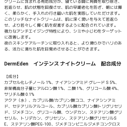
クリームに含まれる有効成分が、寝ている間に角質を取り除き、
若返らせ、肌の状態を回復させ、肌の早期老化を防ぎ、朝には輝
く、柔らかく、手入れの行き届いた肌を実感していただけます。
このリッチなナイトクリームは、肌に深く潤いを与えて若返ら
せ、より若々しく輝く肌を促進するように配合されています。
強力なアンチエイジング特性により、シミや小じわをターゲット
に改善します。
夜のスキンケアルーチンに取り入れると、より滑らかでハリのあ
る、活力に満ちた肌を目覚めさせることができます。
DermEden インテンス ナイトクリーム 配合成分
【成分】
カプセル化レチノール 1%、ナイアシンアミド グレード S 5%、
非架橋高分子量ヒアルロン酸 1%、二酸 1%、グリコール酸 4%、
サリチル酸 0.1%
アクア（水）、カプリル酸/カプリン酸ココ、ナイアシンアミ
ド、セテアリルアルコール、カプリル酸カプリン酸トリグリセリ
ド、ジメチコン、グリコール酸、ウンデカン、ステアリン酸グリ
セリル、トリデカン、グリセリン、ステアリン酸グリセリルS
E、ステアリン酸PEG-100、ジメチコンビニルジメチコンクロス