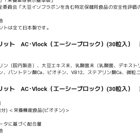
者庁「栄養素等表示基準値」
安全委員会「大豆イソフラボンを含む特定保健用食品の安全性評価
造
ントは全て日本製です。
ット AC･Vlock（エーシーブロック）(30粒入）
リン（国内製造）、大豆エキス末、乳酸菌末（乳酸菌、デキストリ
、パントテン酸Ca、ビオチン、V.B12、ステアリン酸Ca、微粒二酸化
ット AC･Vlock（エーシーブロック）(30粒入）
】
0日分) ＜栄養機能食品(ビオチン)＞
ータに基づく配合量
造