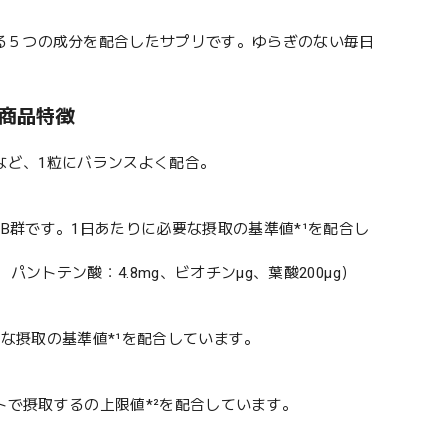
る５つの成分を配合したサプリです。ゆらぎのない毎日
 商品特徴
など、1粒にバランスよく配合。
B群です。1日あたりに必要な摂取の基準値*¹を配合し
3mg、パントテン酸：4.8mg、ビオチンμg、葉酸200μg）
な摂取の基準値*¹を配合しています。
で摂取するの上限値*²を配合しています。