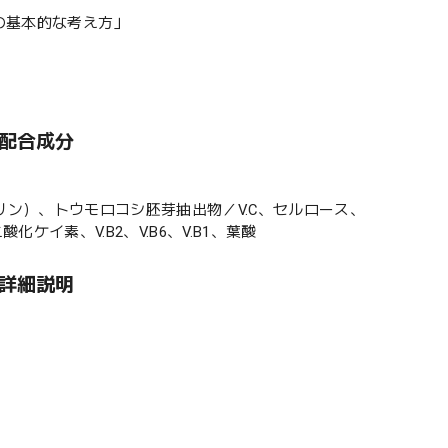
の基本的な考え方」
 配合成分
ン）、トウモロコシ胚芽抽出物／V.C、セルロース、
ケイ素、V.B2、V.B6、V.B1、葉酸
 詳細説明