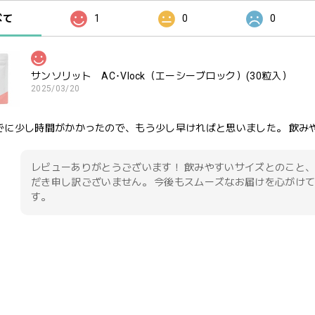
べて
1
0
0
サンソリット AC･Vlock（エーシーブロック）(30粒入）
2025/03/20
でに少し時間がかかったので、もう少し早ければと思いました。 飲み
レビューありがとうございます！ 飲みやすいサイズとのこと、
だき申し訳ございません。 今後もスムーズなお届けを心がけ
す。