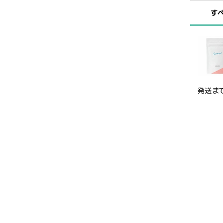
す
発送ま