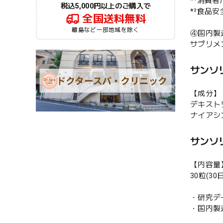
*¹消費
税込5,000円以上のご購入で
*²食品
全国送料無料
離島など一部地域を除く
④国内製
サプリメ
サンソリ
【成分】
デキスト
ナイアシン
サンソリ
【内容量
30粒(3
・研究デ
・国内製