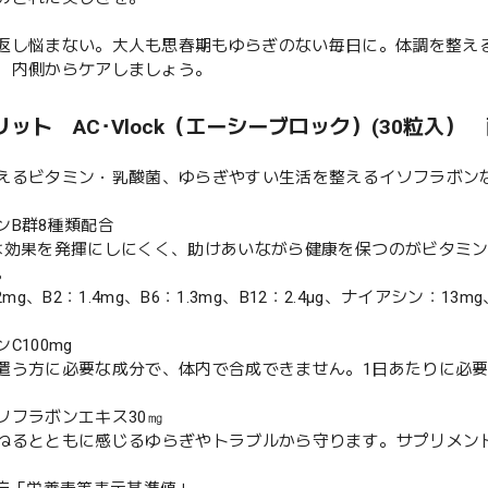
返し悩まない。大人も思春期もゆらぎのない毎日に。体調を整え
、内側からケアしましょう。
ット AC･Vlock（エーシーブロック）(30粒入）
えるビタミン・乳酸菌、ゆらぎやすい生活を整えるイソフラボン
ンB群8種類配合
は効果を発揮にしにくく、助けあいながら健康を保つのがビタミン
。
.2mg、B2：1.4mg、B6：1.3mg、B12：2.4μg、ナイアシン：1
C100mg
遣う方に必要な成分で、体内で合成できません。1日あたりに必要
ソフラボンエキス30㎎
ねるとともに感じるゆらぎやトラブルから守ります。サプリメント