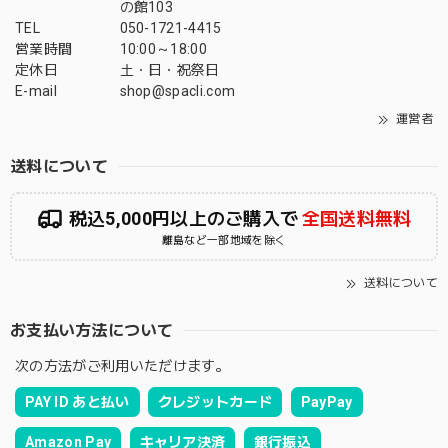
の館103
TEL
050-1721-4415
営業時間
10:00～18:00
定休日
土・日・祝祭日
E-mail
shop@spacli.com
運営者
送料について
税込5,000円以上のご購入で
全国送料無料
離島など一部地域を除く
送料について
お支払い方法について
次の方法がご利用いただけます。
PAY ID あと払い
クレジットカード
PayPay
Amazon Pay
キャリア決済
銀行振込