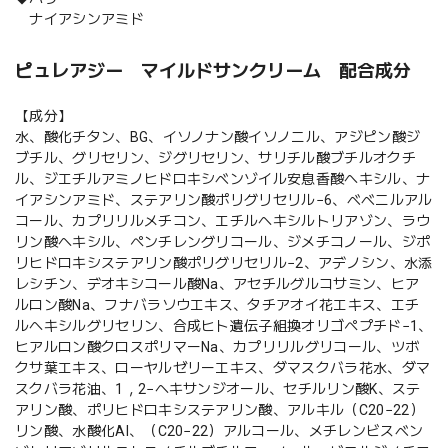
ナイアシンアミド
ピュレアジー マイルドサンクリーム 配合成分
【成分】
水、酸化チタン、BG、イソノナン酸イソノニル、アジピン酸ジ
ブチル、グリセリン、ジグリセリン、サリチル酸ブチルオクチ
ル、ジエチルアミノヒドロキシベンゾイル安息香酸へキシル、ナ
イアシンアミド、ステアリン酸ポリグリセリル−6、ベベニルアル
コール、カプリリルメチコン、エチルヘキシルトリアゾン、ラウ
リン酸ヘキシル、ペンチレングリコール、ジメチコノール、ジポ
リヒドロキシステアリン酸ポリグリセリル−2、アデノシン、水添
レシチン、デオキシコール酸Na、アセチルグルコサミン、ヒア
ルロン酸Na、フナバラソウエキス、タチアオイ花エキス、エチ
ルヘキシルグリセリン、合成ヒト遺伝子組換オリゴペプチド−1、
ヒアルロン酸クロスポリマーNa、カプリリルグリコール、ツボ
クサ葉エキス、ローヤルゼリーエキス、ダマスクバラ花水、ダマ
スクバラ花油、1，2−ヘキサンジオール、セチルリン酸K、ステ
アリン酸、ポリヒドロキシステアリン酸、アルキル（C20−22）
リン酸、水酸化Al、（C20−22）アルコール、メチレンビスベン