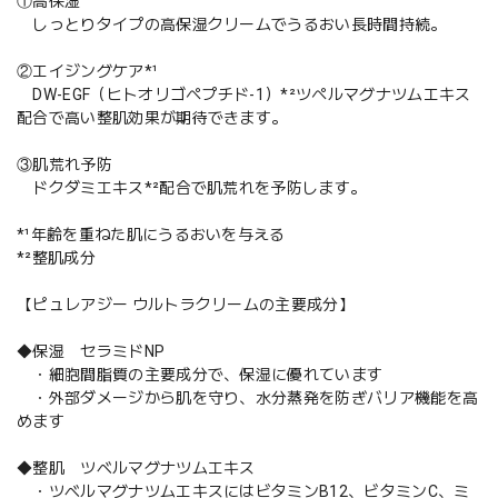
①高保湿
しっとりタイプの高保湿クリームでうるおい長時間持続。
②エイジングケア*¹
DW-EGF（ヒトオリゴペプチド-1）*²ツペルマグナツムエキス
配合で高い整肌効果が期待できます。
③肌荒れ予防
ドクダミエキス*²配合で肌荒れを予防します。
*¹年齢を重ねた肌にうるおいを与える
*²整肌成分
【ピュレアジー ウルトラクリームの主要成分】
◆保湿 セラミドNP
・細胞間脂質の主要成分で、保湿に優れています
・外部ダメージから肌を守り、水分蒸発を防ぎバリア機能を高
めます
◆整肌 ツベルマグナツムエキス
・ツベルマグナツムエキスにはビタミンB12、ビタミンC、ミ