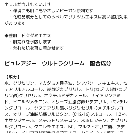
ネラルが含まれています
・環境にも肌にもやさしいビーガン原料です
・化粧品成分としてのツベルマグナツムエキスは高い整肌効果
があります
◆整肌 ドクダミエキス
・肌荒れを予防します
・荒れた肌を落ち着かせます
ピュレアジー ウルトラクリーム 配合成分
【成分】
水、グリセリン、マカダミア種子油、シアバターノキエキス、セ
テアリルアルコール、炭酸ジカプリリル、トリ(カプリル酸/カプ
リン酸)グリセリル、オクチルドデカノール、ナイアシンアミ
ド、ビニルジメチコン、オリーブ油脂肪酸セテアリル、ペンチレ
ングリコール、ジステアリル酸ポリグリセリル-3メチルグルコー
ス、オリーブ油脂肪酸ソルビタン、(C12-16)アルコール、1.2-ヘ
キサンジオール、メチルトリメチコン、水添レシチン、カプリリ
ルグリコール、クロレラエキス、BG、フルクトオリゴ糖、アデ
ノシン、メリアアザジラクタ花エキス、カミメボウキ葉エキス、