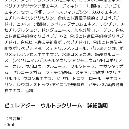
メリアアザジラクタ葉エキス、デオキシコール酸Na、サンゴモ
エキス、セラミドNP、フィトスフィンゴシン、カカオエキス、
エチルヘキシルグリセリン、合成ヒト遺伝子組換オリゴペプチ
ド-1、ヒアルロン酸Na、ツベルマグナツムエキス、レシチン、ア
セチルグルタミン、ドクダミエキス、加水分解コラーゲン、合成
ヒト遺伝子組換オリゴペプチド-2、合成ヒト遺伝子組換ポリペプ
チド-1、合成ヒト遺伝子組換ポリペプチド-11、合成ヒト遺伝子
組換ポリペプチド-9、ステアリルアルコール、パルミチン酸、ポ
リメチルシルセスキオキサン、水添コメヌカ油、結晶セルロー
ス、(アクリロイルジメチルタウリンアンモニウム/VP)コポリマ
ー、カルナウバロウ、グルコース、フルクトース、キサンタンガ
ム、セルロースガム、フィチン酸Na、ステアリン酸ポリグリセ
リル-10、ウコン根エキス、シリカ、トコフェロール、デキスト
リン、レウコノストック/ダイコン根発酵液、バチルス/葉酸培養
液エキス、香料
ピュレアジー ウルトラクリーム 詳細説明
【内容量】
50ml