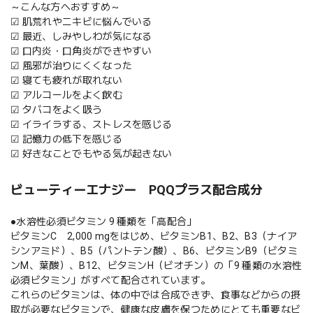
～こんな方へおすすめ～
☑ 肌荒れやニキビに悩んでいる
☑ 最近、しみやしわが気になる
☑ 口内炎・口角炎ができやすい
☑ 風邪が治りにくくなった
☑ 寝ても疲れが取れない
☑ アルコールをよく飲む
☑ タバコをよく吸う
☑ イライラする、ストレスを感じる
☑ 記憶力の低下を感じる
☑ 好きなことでもやる気が起きない
ビューティーエナジー PQQプラス配合成分
●水溶性必須ビタミン 9 種類を「高配合」
ビタミンC 2,000 mgをはじめ、ビタミンB1、B2、B3（ナイア
シンアミド）、B5（パントテン酸）、B6、ビタミンB9（ビタミ
ンM、葉酸）、B12、ビタミンH（ビオチン）の「9 種類の水溶性
必須ビタミン」がすべて配合されています。
これらのビタミンは、体の中では合成できず、食事などからの摂
取が必要なビタミンで、健康な皮膚を保つためにとても重要なビ