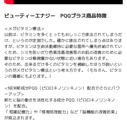
ビューティーエナジー PQQプラス商品特徴
＜メガビタミン療法＞
以前は、ビタミンを多くとってもおしっこで排出されてしまうだ
け、というのが定説でした。確かに排出されてしまう点はありま
すが、ビタミンは生命活動維持に必要な箇所へ優先供給されてい
くため、シミを防いだり色素沈着改善等のお肌の改善のために必
要なビタミンは極微量かない状態に近い場合もあります。
そのため、出来るだけ多くのビタミンを補給したほうが良いとい
うのがメガビタミン療法という考え方です。（もちろん、ビタミ
ンの種類にもよります。）
＜NEW新成分PQQ（ピロロキノリンキノン） 配合でさらにパワ
ーアップ＞
新たに脳の働きを活性化する成分 PQQ（ピロロキノリンキノ
ン） を配合。
「 短期記憶力」や「情報処理能力」など「脳機能の改善効果」
が見込まれます。