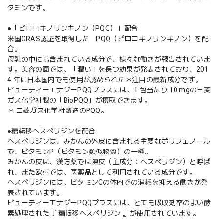
タミンです。
●「ピロロキノリンキノン（PQQ）」配合
米国GRAS認証を取得した PQQ（ピロロキノリンキノン）を配
合。
母乳の中にも含まれている成分で、様々な働きが報告されていま
す。美容の面では、「潤い」を保つ効果が発表されており、201
4 年に日本国内でも使用が認められた＊注目の最新成分です。
ビューティーエナジーPQQプラスには、1 包当たり 10 mgの三菱
ガス化学社製の「BioPQQ」が摂取できます。
＊ 三菱ガス化学社製造のPQQ。
●糖転移ヘスペリジンを配合
ヘスペリジンは、みかんの外皮に含まれる主要なポリフェノール
で、ビタミンP（ビタミン類似物質）の一種。
みかんの皮は、漢方薬では陳皮（主成分：ヘスペリジン）と呼ば
れ、また欧州では、医薬品として利用されている成分です。
ヘスペリジンには、ビタミンCの体内での消耗を抑える働きが発
表されています。
ビューティーエナジーPQQプラスには、とても吸収効率のよい酵
素処理された『 糖転移ヘスペリジン 』が使用されています。