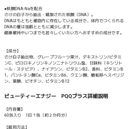
●核酸DNA-Naを配合
さけの白子から抽出・精製された核酸（DNA）。
DNAはもともと細胞内に存在している成分で、体内でつくられる
DNAの量は加齢とともに減少します。
健康維持やいつまでも若々しくいたい方へおすすめの成分です。
【成分】
さけ白子抽出物、グレープフルーツ果汁、デキストリン/ビタミ
ンC、ピロロキノリンキノン二ナトリウム塩、甘味料（キシリト
ール・ステビア）、ナイアシン、ビタミンB2、香料、ビタミンB
1、パントテン酸Ca、ビタミンB6、クエン酸、糖転移ヘスペリジ
ン、葉酸、ビオチン、ビタミンB12
ビューティーエナジー PQQプラス詳細説明
【内容量】
60包入り 1日１包（約２か月分）
【服用方法】