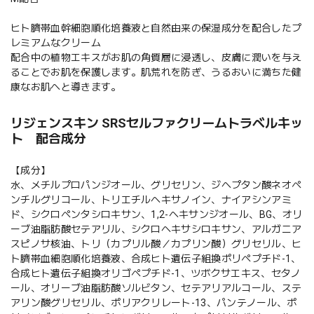
ヒト臍帯血幹細胞順化培養液と自然由来の保湿成分を配合したプ
レミアムなクリーム
配合中の植物エキスがお肌の角質層に浸透し、皮膚に潤いを与え
ることでお肌を保護します。肌荒れを防ぎ、うるおいに満ちた健
康なお肌へと導きます。
リジェンスキン SRSセルファクリームトラベルキッ
ト 配合成分
【成分】
水、メチルプロパンジオール、グリセリン、ジヘプタン酸ネオペ
ンチルグリコール、トリエチルヘキサノイン、ナイアシンアミ
ド、シクロペンタシロキサン、1,2-へキサンジオール、BG、オリ
ーブ油脂肪酸セテアリル、シクロヘキサシロキサン、アルガニア
スピノサ核油、トリ（カプリル酸／カプリン酸）グリセリル、ヒ
ト臍帯血細胞順化培養液、合成ヒト遺伝子組換ポリペプチド-1、
合成ヒト遺伝子組換オリゴペプチド-1、ツボクサエキス、セタノ
ール、オリーブ油脂肪酸ソルビタン、セテアリアルコール、ステ
アリン酸グリセリル、ポリアクリレート-13、パンテノール、ポ