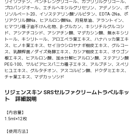
リイソブテン、ペンチレングリコール、カプリリルグリコール、
プロパンジオール、エチルヘキシルグリセリン、アデノシン、ポ
リソルベート20、イソステアリン酸ソルビタン、EDTA-2Na、ポ
リアクリル酸Na、ヒアルロン酸Na、月見草油、アラントイン、
ヒマワリ種子油不けん化物、β-グルカン、キシリチルグルコシ
ド、アシアチコシド、アシアチン酸、マデカシン酸、無水キシリ
トール、キシリトール、アロエベラ葉エキス、ハナハッカ葉エキ
ス、ヒノキ葉エキス、セイヨウシロヤナギ樹皮エキス、グルコー
ス、乳酸桿菌／ダイズ発酵エキス、カシア樹皮エキス、オウゴン
根エキス、ヒアルロン酸、加水分解ヒアルロン酸、ステアリン酸
PEG-100、サルビアヒスパニカ種子エキス、アルブチン、スベリ
ヒユエキス、グルタチオン、アスコルビン酸、ドクダミエキス、
チャ葉エキス、マデカッソシド
リジェンスキン SRSセルファクリームトラベルキッ
ト 詳細説明
【内容量】
1.5ml×12枚
【使用方法】