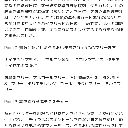
するのを防ぎ日焼けを予防する紫外線吸収剤（ケミカル）。肌の
表面で紫外線を跳ね返す（散乱）ことで日焼けを防ぐ紫外線散乱
材（ノンケミカル）。この2種類の紫外線カット成分のいいとこ
ろだけを取り入れたハイブリッドな日焼け止めです。肌への刺激
は抑えて、白浮きせず、キシまないスキンケアのような塗り心地
を実現しました。
Point２ 贅沢に配合したうるおい美容成分＋5つのフリー処方
ナイアシンアミド、ヒアルロン酸Na、クロレラエキス、タチア
オイ花エキス 配合
防腐剤フリー、アルコールフリー、石油海面活性剤（SLS/SLE
S）フリー、ポリエチレングリコール（PEG）フリー、タルクフ
リー
Point３ 高密着な薄膜テクスチャー
多孔性パウダーを組み合わせることでべた付かず、くずれにくい
仕上がり。ナチュラルなスキントーンで自然に肌を際立たせ、艶
とうるおいをもたらすフォーミュラ。うるおいの膜でパックして