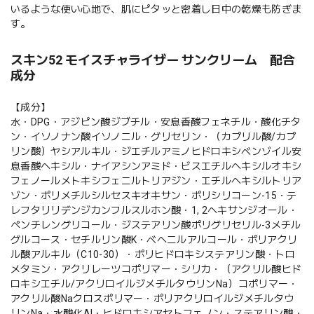
いるような使い心地で、肌にピタッと密着し日中の乾燥も防ぎま
す。
スキン52 モイスチャライザー サンクリーム 配合
成分
【成分】
水・DPG・アジピン酸ジブチル・安息香酸フェネチル・酸化チタ
ン・イソノナン酸イソノニル・グリセリン・（カプリル酸/カプ
リン酸）ヤシアルキル・ジエチルアミノヒドロキシベンゾイル安
息香酸ヘキシル・ナイアシンアミド・ビスエチルヘキシルオキシ
フェノールメトキシフェニルトリアジン・エチルヘキシルトリア
ゾン・ポリメチルシルセスキオキサン・ポリシリコーン-15・テ
レフタリリデンジカンフルスルホン酸・1, 2ヘキサンジオール・
ペンチレングリコール・ジステアリン酸ポリグリセリル-3メチル
グルコース・セチルリン酸K・ベヘニルアルコール・ポリアクリ
ル酸アルキル（C10-30）・ポリヒドロキシステアリン酸・トロ
メタミン・アクリレーツコポリマー・シリカ・（アクリル酸ヒド
ロキシエチル/アクリロイルジメチルタウリンNa）コポリマー・
アクリル酸Naクロスポリマー・ポリアクリロイルジメチルタウ
リンNa・水酸化Al・ヒドロキシアセトフェノン・ステアリン酸・