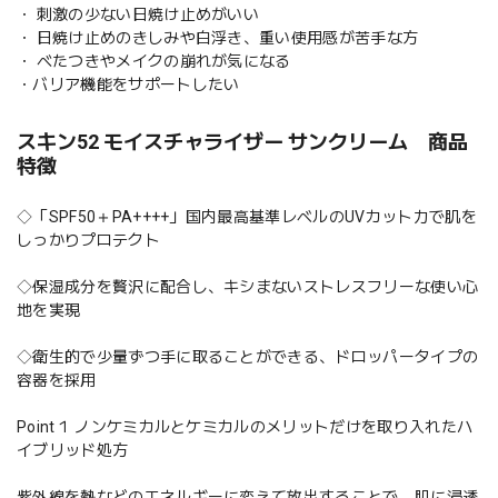
・ 刺激の少ない日焼け止めがいい
・ 日焼け止めのきしみや白浮き、重い使用感が苦手な方
・ べたつきやメイクの崩れが気になる
・バリア機能をサポートしたい
スキン52 モイスチャライザー サンクリーム 商品
特徴
◇「SPF50＋PA++++」国内最高基準レベルのUVカット力で肌を
しっかりプロテクト
◇保湿成分を贅沢に配合し、キシまないストレスフリーな使い心
地を実現
◇衛生的で少量ずつ手に取ることができる、ドロッパータイプの
容器を採用
Point１ ノンケミカルとケミカルのメリットだけを取り入れたハ
イブリッド処方
紫外線を熱などのエネルギーに変えて放出することで、肌に浸透