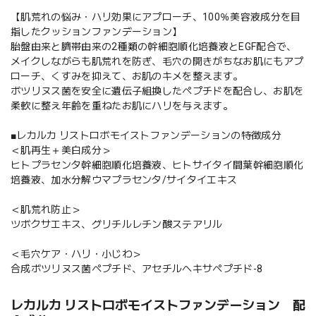
【肌荒れの悩み・ハリ効果にアプローチ、100％美容液成分を目
指したクッションファンデーション】
胎盤由来と臍帯由来の2種類の幹細胞順化培養液とEGF配合で、
メイクしながらも肌荒れを防ぎ、毛穴の開きがちなお肌にもアプ
ローチ、くすみを抑えて、お肌のキメを整えます。
ボツリヌス菌を安全に遺伝子組換したペプチドを配合し、お肌を
柔軟に整え年齢を重ねたお肌にハリを与えます。
■レカルカ リストロボモイストファンデーションの特徴成分
＜肌再生＋美白成分＞
ヒトプラセンタ幹細胞順化培養液、ヒトサイタイ間葉幹細胞順化
培養液、加水分解ウマプラセンタ/サイタイエキス
＜肌荒れ防止＞
ツボクサエキス、グリチルレチン酸ステアリル
＜毛穴ケア・ハリ・小じわ＞
合成ボツリヌス菌ペプチド、アセチルヘキサペプチド-8
レカルカ リストロボモイストファンデーション 配