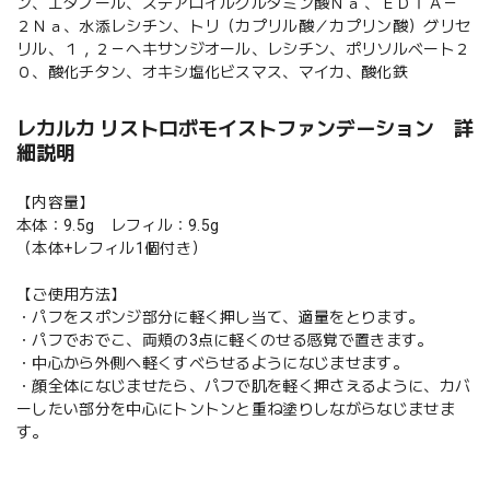
ン、エタノール、ステアロイルグルタミン酸Ｎａ 、ＥＤＴＡ－
２Ｎａ、水添レシチン、トリ（カプリル酸／カプリン酸）グリセ
リル、１，２－ヘキサンジオール、レシチン、ポリソルベート２
０、酸化チタン、オキシ塩化ビスマス、マイカ、酸化鉄
レカルカ リストロボモイストファンデーション 詳
細説明
【内容量】
本体：9.5g レフィル：9.5g
（本体+レフィル1個付き）
【ご使用方法】
・パフをスポンジ部分に軽く押し当て、適量をとります。
・パフでおでこ、両頬の3点に軽くのせる感覚で置きます。
・中心から外側へ軽くすべらせるようになじませます。
・顔全体になじませたら、パフで肌を軽く押さえるように、カバ
ーしたい部分を中心にトントンと重ね塗りしながらなじませま
す。