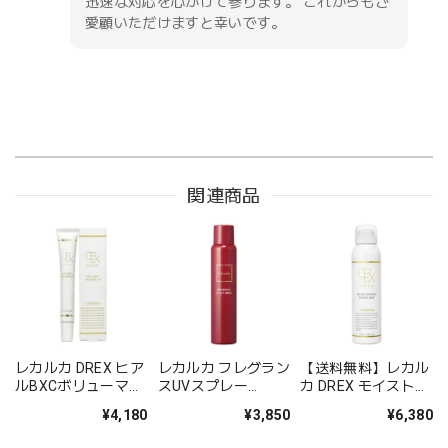
迅速な対応を心がけて参ります。 これからもご
愛顧いただけますと幸いです。
関連商品
レカルカ DREX ヒア
レカルカ フレグラン
【送料無料】レカル
ルBXCボリューマー
スUVスプレー
カ DREX モイストバ
リップ（HYAL BXC
100g（FRAGRANCE
リアリペアミスト
¥4,180
¥3,850
¥6,380
VOLUMER LIP）
UV SPRAY 100g）
（MOIST BARRIER
REPAIR MIST）