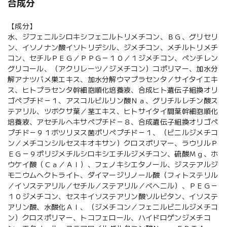
合成分
【成分】
水、ジフェニルシロキシフェニルトリメチコン、ＢＧ、グリセリ
ン、イソノナン酸イソトリデシル、ジメチコン、メチルトリメチ
コン、セチルＰＥＧ／ＰＰＧ－１０／１ジメチコン、ペンチレン
グリコール、（アクリレーツ／ジメチコン）コポリマー、加水分
解アナツバメ巣エキス、加水分解ウマプラセンタ／サイタイエキ
ス、ヒトプラセンタ幹細胞順化培養液、合成ヒト遺伝子組換オリ
ゴペプチド－１、アスコルビルリン酸Ｎａ、グリチルレチン酸ス
テアリル、ツボクサ葉／茎エキス、ヒトサイタイ間葉幹細胞順化
培養液、アセチルヘキサペプチド－８、合成遺伝子組換オリゴペ
プチド－９１ボツリヌス菌ポリペプチド－１、（ビニルジメチコ
ン／メチコンシルセスキオキサン）クロスポリマー、ラウリルＰ
ＥＧ－９ポリジメチルシロキシエチルジメチコン、硫酸Ｍｇ、ホ
ウケイ酸（Ｃａ／Ａｌ）、フェノキシエタノール、ジステアルジ
モニウムヘクトライト、ダイマージリノール酸（フィトステリル
／イソステアリル／セチル／ステアリル／ベヘニル）、ＰＥＧ－
１０ジメチコン、セスキイソステアリン酸ソルビタン、イソステ
アリン酸、水酸化Ａｌ、（ジメチコン／フェニルビニルジメチコ
ン）クロスポリマー、トコフェロール、ハイドロゲンジメチコ