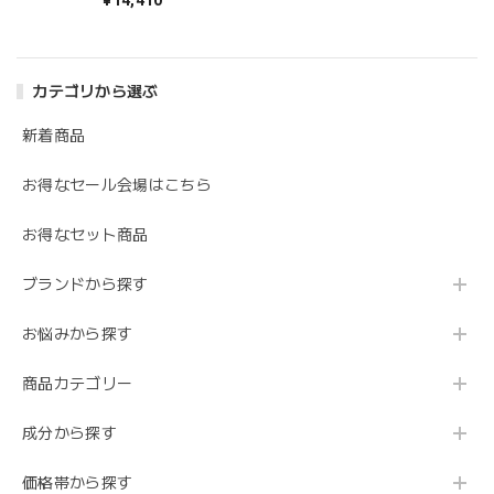
¥14,410
み、ご満足いただけたとのこと、大変嬉しく思
います。 「お気に入り」とのお言葉も励みにな
ります。 今後ともぜひご愛用いただければ幸い
です。 またのご利用を心よりお待ちしておりま
カテゴリから選ぶ
す。
新着商品
お得なセール会場はこちら
【送料無料】レカルカ FVC5バブルパック
2025/01/28
お得なセット商品
ブランドから探す
かなりの乾燥肌で色んな物試してきましたが、２、３日使用
しただけで、もっちり潤いました❗ かなり満足してます。
お悩みから探す
レビューをご投稿いただき、誠にありがとうご
商品カテゴリー
ざいます。 使用感にご満足いただけたこと、大
変嬉しく思います。 ぜひ、今後もご愛用いただ
成分から探す
ければ幸いです。
価格帯から探す