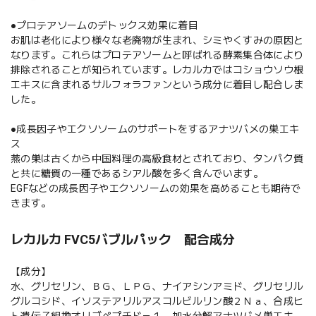
●プロテアソームのデトックス効果に着目
お肌は老化により様々な老廃物が生まれ、シミやくすみの原因と
なります。これらはプロテアソームと呼ばれる酵素集合体により
排除されることが知られています。レカルカではコショウソウ根
エキスに含まれるサルフォラファンという成分に着目し配合しま
した。
●成長因子やエクソソームのサポートをするアナツバメの巣エキ
ス
燕の巣は古くから中国料理の高級食材とされており、タンパク質
と共に糖質の一種であるシアル酸を多く含んでいます。
EGFなどの成長因子やエクソソームの効果を高めることも期待で
きます。
レカルカ FVC5バブルパック 配合成分
【成分】
水、グリセリン、ＢＧ、ＬＰＧ、ナイアシンアミド、グリセリル
グルコシド、イソステアリルアスコルビルリン酸２Ｎａ、合成ヒ
ト遺伝子組換オリゴペプチド－１、加水分解アナツバメ巣エキ