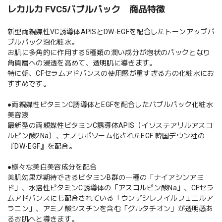
レカルカ FVC5バブルパック 商品特徴
新型両親媒性VC誘導体APISとDW-EGFを配合したトーンアップバ
ブルパック泡化粧水。
お肌に多角的に作用する5種類の潤い成分が泡状のパックとなり
角質層への浸透を高めて、透明肌に導きます。
特に朝、CFセラムアドバンスの使用感が重すぎる方の化粧水にお
すすめです。
●両親媒性ビタミンC誘導体とEGFを配合したバブルパック化粧水
美容液
最新型の両親媒性ビタミンC誘導体APIS（イソステアリルアスコ
ルビン酸2Na）、ナノリポソーム化されたEGF 韓国デウン社の
『DW-EGF』を配合。
●様々な美白美容成分を配合
美肌効果が期待できるビタミンB群の一種の「ナイアシンアミ
ド」、水溶性ビタミンC誘導体の「アスコルビン酸Na」、CFセラ
ムアドバンスにも配合されている「ウンデシレノイルフェニルア
ラニン」、アミノ酸シスチンを含む「グルタチオン」が透明感あ
るお肌へと導きます。