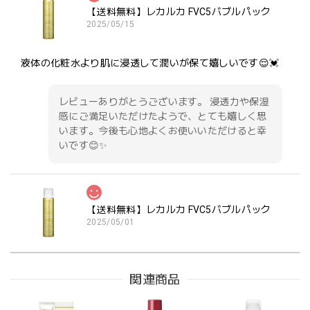
【送料無料】レカルカ FVC5バブルパック
2025/05/15
液体の化粧水より肌に浸透して潤いが保て嬉しいです😌💓
レビューありがとうございます。 浸透力や保湿
感にご満足いただけたようで、とても嬉しく思
います。今後も心地よくお使いいただけると幸
いです😊✨
【送料無料】レカルカ FVC5バブルパック
2025/05/01
発送が早く梱包も丁寧でした。 最近顔が痒く乾燥もしてい
た為皮膚科を受診した所、先生に勧められて購入しました。
関連商品
使用感はとても良いです。 泡が垂れることもなく、しっか
り潤います。