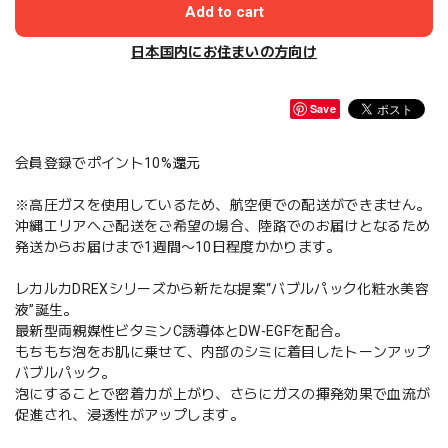
Add to cart
日本国内にお住まいの方向け
Save
会員登録でポイント10%還元
※高圧ガスを使用しているため、航空便での配送ができません。
沖縄エリアへご配送をご希望の場合、陸路でのお届けとなるため
発送からお届けまで1週間〜10日程度かかります。
レカルカDREXシリーズから新たな提案“バブルパック化粧水美容
液”誕生。
最新型両親媒性ビタミンC誘導体とDW-EGFを配合。
もちもち泡をお肌に乗せて、内部のシミに着目したトーンアップ
バブルパック。
泡にすることで密着力が上がり、さらにガスの揮発効果で血流が
促進され、浸透性がアップします。