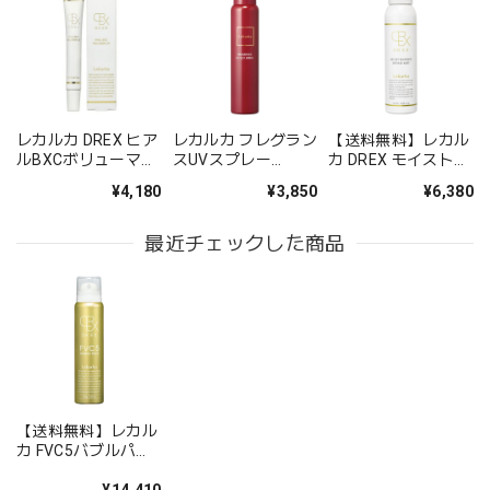
レビューありがとうございます。 発送や梱包に
ご満足いただけて安心いたしました。また、皮
膚科の先生のおすすめでご購入いただいたとの
こと、使用感についてもご実感いただけたよう
レカルカ DREX ヒア
レカルカ フレグラン
【送料無料】レカル
で何よりです。これからも安心してお使いいた
ルBXCボリューマー
スUVスプレー
カ DREX モイストバ
だける商品とサービスを提供できるよう努めて
リップ（HYAL BXC
100g（FRAGRANCE
リアリペアミスト
まいります。
¥4,180
¥3,850
¥6,380
VOLUMER LIP）
UV SPRAY 100g）
（MOIST BARRIER
REPAIR MIST）
50ml
最近チェックした商品
【送料無料】レカルカ FVC5バブルパック
2025/03/31
液体よりムースの泡が肌に馴染みしっとりして嬉しいです😌
💓 お気に入りです❕
【送料無料】レカル
カ FVC5バブルパッ
この度はご購入いただき、誠にありがとうござ
ク
います。 ムース状の泡が肌にしっとりと馴染