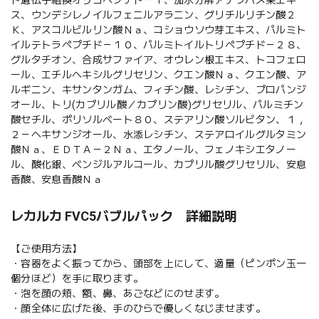
ス、ウンデシレノイルフェニルアラニン、グリチルリチン酸２
Ｋ、アスコルビルリン酸Ｎａ、コショウソウ芽エキス、パルミト
イルテトラペプチド－１０、パルミトイルトリペプチド－２８、
グルタチオン、合成サファイア、オウレン根エキス、トコフェロ
ール、エチルヘキシルグリセリン、クエン酸Ｎａ、クエン酸、ア
ルギニン、キサンタンガム、フィチン酸、レシチン、プロパンジ
オール、トリ(カプリル酸／カプリン酸)グリセリル、パルミチン
酸セチル、ポリソルベート８０、ステアリン酸ソルビタン、１，
２－ヘキサンジオール、水添レシチン、ステアロイルグルタミン
酸Ｎａ、ＥＤＴＡ－２Ｎａ、エタノール、フェノキシエタノー
ル、酸化銀、ベンジルアルコール、カプリル酸グリセリル、安息
香酸、安息香酸Ｎａ
レカルカ FVC5バブルパック 詳細説明
【ご使用方法】
・容器をよく振ってから、頭部を上にして、適量（ピンポン玉一
個分ほど）を手に取ります。
・泡を顔の頬、額、鼻、あごなどにのせます。
・顔全体に広げた後、手のひらで優しくなじませます。