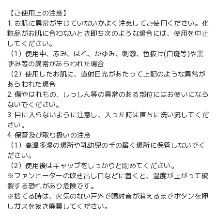
【ご使用上の注意】
1. お肌に異常が生じていないかよく注意してご使用ください。化
粧品がお肌に合わないとき即ち次のような場合には、使用を中止
してください。
（1）使用中、赤み、はれ、かゆみ、刺激、色抜け(白斑等)や黒
ずみ等の異常があらわれた場合
（2）使用したお肌に、直射日光があたって上記のような異常が
あらわれた場合
2. 傷やはれもの、しっしん等の異常のある部位にはお使いになら
ないでください。
3. 目に入らないように注意し、入った時は直ちに洗い流してくだ
さい。
4. 保管及び取り扱いの注意
（1）高温多湿の場所や乳幼児の手の届く場所に保管しないでく
ださい。
（2）使用後はキャップをしっかりと閉めてください。
※ファンヒーターの吹き出し口などに置くと、温度が上がって破
裂する恐れがあり危険です。
※捨てる時は、火気のない戸外で噴射音が消えるまでボタンを押
しガスを抜き廃棄してください。