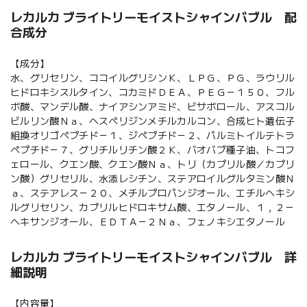
レカルカ ブライトリーモイストシャインバブル 配
合成分
【成分】
水、グリセリン、ココイルグリシンＫ、ＬＰＧ、ＰＧ、ラウリル
ヒドロキシスルタイン、コカミドＤＥＡ、ＰＥＧ－１５０、フル
ボ酸、マンデル酸、ナイアシンアミド、ビサボロール、アスコル
ビルリン酸Ｎａ、ヘスペリジンメチルカルコン、合成ヒト遺伝子
組換オリゴペプチド－１、ジペプチド－２、パルミトイルテトラ
ペプチド－７、グリチルリチン酸２Ｋ、バオバブ種子油、トコフ
ェロール、クエン酸、クエン酸Ｎａ、トリ（カプリル酸／カプリ
ン酸）グリセリル、水添レシチン、ステアロイルグルタミン酸Ｎ
ａ、ステアレス－２０、メチルプロパンジオール、エチルヘキシ
ルグリセリン、カプリルヒドロキサム酸、エタノール、１，２－
ヘキサンジオール、ＥＤＴＡ－２Ｎａ、フェノキシエタノール
レカルカ ブライトリーモイストシャインバブル 詳
細説明
【内容量】