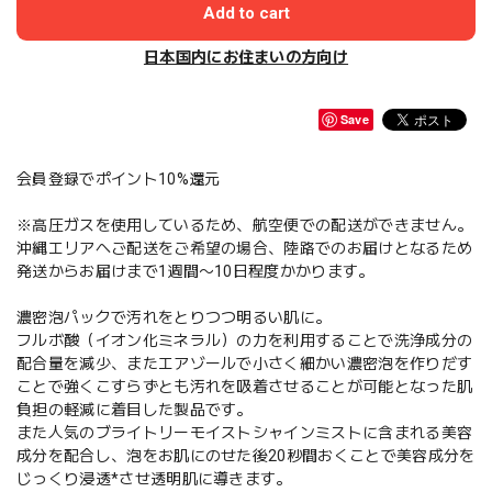
Add to cart
日本国内にお住まいの方向け
Save
会員登録でポイント10%還元
※高圧ガスを使用しているため、航空便での配送ができません。
沖縄エリアへご配送をご希望の場合、陸路でのお届けとなるため
発送からお届けまで1週間〜10日程度かかります。
濃密泡パックで汚れをとりつつ明るい肌に。
フルボ酸（イオン化ミネラル）の力を利用することで洗浄成分の
配合量を減少、またエアゾールで小さく細かい濃密泡を作りだす
ことで強くこすらずとも汚れを吸着させることが可能となった肌
負担の軽減に着目した製品です。
また人気のブライトリーモイストシャインミストに含まれる美容
成分を配合し、泡をお肌にのせた後20秒間おくことで美容成分を
じっくり浸透*させ透明肌に導きます。