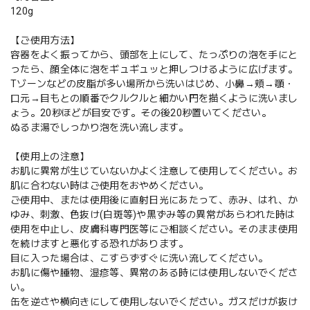
120g
【ご使用方法】
容器をよく振ってから、頭部を上にして、たっぷりの泡を手にと
ったら、顔全体に泡をギュギュッと押しつけるように広げます。
Tゾーンなどの皮脂が多い場所から洗いはじめ、小鼻→頬→顎・
口元→目もとの順番でクルクルと細かい円を描くように洗いまし
ょう。20秒ほどが目安です。その後20秒置いてください。
ぬるま湯でしっかり泡を洗い流します。
【使用上の注意】
お肌に異常が生じていないかよく注意して使用してください。お
肌に合わない時はご使用をおやめください。
ご使用中、または使用後に直射日光にあたって、赤み、はれ、か
ゆみ、刺激、色抜け(白斑等)や黒ずみ等の異常があらわれた時は
使用を中止し、皮膚科専門医等にご相談ください。そのまま使用
を続けますと悪化する恐れがあります。
目に入った場合は、こすらずすぐに洗い流してください。
お肌に傷や腫物、湿疹等、異常のある時には使用しないでくださ
い。
缶を逆さや横向きにして使用しないでください。ガスだけが抜け