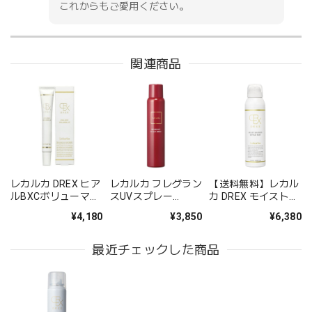
これからもご愛用ください。
関連商品
レカルカ ブライトリーモイストシャインバブル
2025/01/06
ものすごく濃密な泡です。洗顔後のつっぱりは以前よりマシ
な気がします。価格もそこまでお高くないので、リピートし
ています。
レカルカ DREX ヒア
レカルカ フレグラン
【送料無料】レカル
レビューをご投稿いただき、誠にありがとうご
ルBXCボリューマー
スUVスプレー
カ DREX モイストバ
ざいます。 ぜひ、今後もご愛用いただければ幸
リップ（HYAL BXC
100g（FRAGRANCE
リアリペアミスト
¥4,180
¥3,850
¥6,380
いです。
VOLUMER LIP）
UV SPRAY 100g）
（MOIST BARRIER
REPAIR MIST）
50ml
最近チェックした商品
レカルカ ブライトリーモイストシャインバブル
2024/11/20