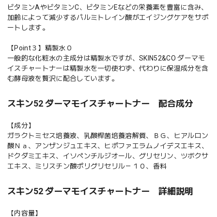
ビタミンAやビタミンC、ビタミンEなどの栄養素を豊富に含み、
加齢によって減少するパルミトレイン酸がエイジングケアをサポ
ートします。
【Point３】精製水０
一般的な化粧水の主成分は精製水ですが、SKIN52&CO ダーマモ
イスチャートナーは精製水を一切使わず、代わりに保湿成分を含
む酵母液を贅沢に配合しています。
スキン52 ダーマモイスチャートナー 配合成分
【成分】
ガラクトミセス培養液、乳酸桿菌培養溶解質、ＢＧ、ヒアルロン
酸Ｎａ、アンザンジュエキス、ヒポファエラムノイデスエキス、
ドクダミエキス、イソペンチルジオール、グリセリン、ツボクサ
エキス、ミリスチン酸ポリグリセリル－１０、香料
スキン52 ダーマモイスチャートナー 詳細説明
【内容量】