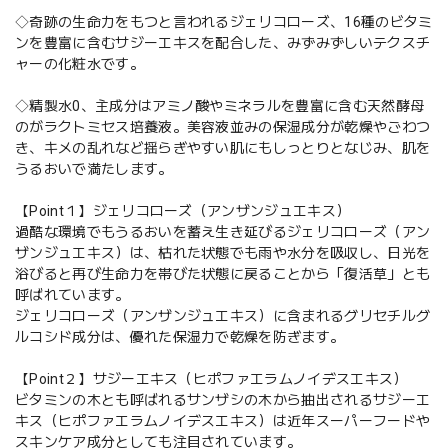
◇奇跡の生命力をもつと言われるジェリコローズ、16種のビタミ
ンを豊富に含むサジーエキスを配合した、みずみずしいテクスチ
ャーの化粧水です。
◇精製水0、主成分はアミノ酸やミネラルを豊富に含む天然酵母
のがラクトミセス培養液。美容液並みの保湿成分が乾燥やごわつ
き、キメの乱れなど揺らぎやすい肌にもしっとりとなじみ、肌を
うるおいで満たします。
【Point１】ジェリコローズ（アンザンジュエキス）
過酷な環境でもうるおいを蓄え生き延びるジェリコローズ（アン
ザンジュエキス）は、枯れた状態でも雨や水分を吸収し、日光を
浴びると再び生命力を帯びた状態に戻ることから「復活草」とも
呼ばれています。
ジェリコローズ（アンザンジュエキス）に含まれるグリセチルグ
ルコシド成分は、優れた保湿力で乾燥を防ぎます。
【Point２】サジーエキス（ヒポファエラムノイデスエキス）
ビタミンの木とも呼ばれるサンザシの木から抽出されるサジーエ
キス（ヒポファエラムノイデスエキス）は近年スーパーフードや
スキンケア成分としても注目されています。