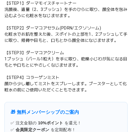
【STEP1】ダーマモイスチャートナー
洗顔後、適量（2、3プッシュ）を手のひらに取り、顔全体を包み
込むように化粧水をなじませます。
【STEP2】ダーマコアセラム(PDRN/エクソソーム)
化粧水でお肌を整えた後、スポイトの上部を1、2プッシュして手
に取り、頬骨や目もと、口もとから顔全体になじませます。
【STEP3】ダーマコアクリーム
1プッシュ（パール1粒大）を手に取り、乾燥小じわが気になる目
もとや口もとにやさしくなじませます。
【STEP4】コラーゲンミスト
顔から少し離してミストをスプレーします。ブースターとして化
粧水の前にご使用いただくこともできます。
🎁 無料メンバーシップのご案内
✅ 注文金額の
10%ポイント
を還元！
✅
会員限定クーポン
を定期配布！