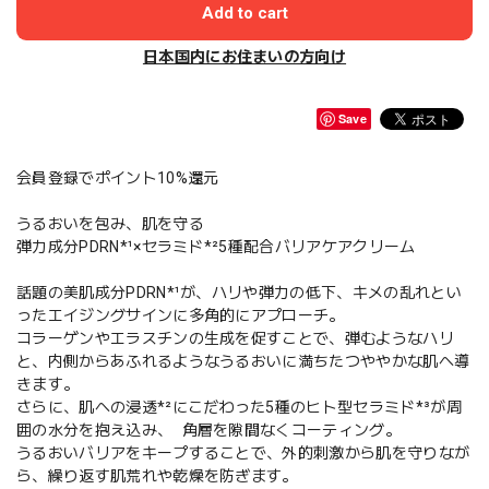
Add to cart
日本国内にお住まいの方向け
Save
会員登録でポイント10%還元
うるおいを包み、肌を守る
弾力成分PDRN*¹×セラミド*²5種配合バリアケアクリーム
話題の美肌成分PDRN*¹が、ハリや弾力の低下、キメの乱れとい
ったエイジングサインに多角的にアプローチ。
コラーゲンやエラスチンの生成を促すことで、弾むようなハリ
と、内側からあふれるようなうるおいに満ちたつややかな肌へ導
きます。
さらに、肌への浸透*²にこだわった5種のヒト型セラミド*³が周
囲の水分を抱え込み、 角層を隙間なくコーティング。
うるおいバリアをキープすることで、外的刺激から肌を守りなが
ら、繰り返す肌荒れや乾燥を防ぎます。