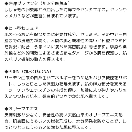
◆海洋プラセンタ（加水分解魚卵）
ししゃもの卵巣幕から抽出した海洋プラセンタエキス。セレンや
オメガ３などが豊富に含まれています。
◆ヒト型セラミド
肌のうるおいを保つために必要な成分、セラミド。その中でも角
層までの浸透力が高く、人間の肌と親和性の高いヒト型セラミド
を贅沢に配合、うるおいに満ちた高密度肌に導きます。摩擦や紫
外線など外的刺激によるさまざまなダメージから肌を保護し、肌
のバリア機能の働きを導きます。
◆PDRN（加水分解DNA）
サーモン由来の自然生命エネルギーをつめ込みバリア機能をサポ
ート、しっとりとした保湿力を与えます。肌の弾力部分を支える
コラーゲンやエラスチンの生成を促し、加齢により弾力やハリを
失いつつある肌を、健康的でつややかな肌へ導きます。
◆オリーブエキス
皮膚刺激が少なく、安全性の高い天然由来のオリーブエキス配
合。肌表面にうるおいの膜を形成し、水分蒸発を防ぐことで、し
っとりとしたうるおいに満ちた肌に整えます。