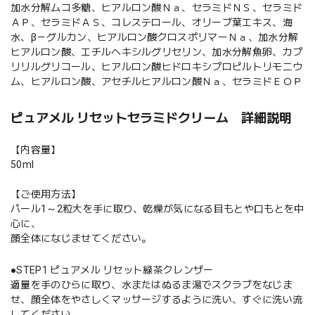
加水分解ムコ多糖、ヒアルロン酸Ｎａ、セラミドＮＳ、セラミド
ＡＰ、セラミドＡＳ、コレステロール、オリーブ葉エキス、海
水、β－グルカン、ヒアルロン酸クロスポリマーＮａ、加水分解
ヒアルロン酸、エチルヘキシルグリセリン、加水分解魚卵、カプ
リリルグリコール、ヒアルロン酸ヒドロキシプロピルトリモニウ
ム、ヒアルロン酸、アセチルヒアルロン酸Ｎａ、セラミドＥＯＰ
ピュアメル リセットセラミドクリーム 詳細説明
【内容量】
50ml
【ご使用方法】
パール1～2粒大を手に取り、乾燥が気になる目もとや口もとを中
心に、
顔全体になじませてください。
●STEP1 ピュアメル リセット緑茶クレンザー
適量を手のひらに取り、水またはぬるま湯でスクラブをなじま
せ、顔全体をやさしくマッサージするように洗い、すぐに洗い流
してください。