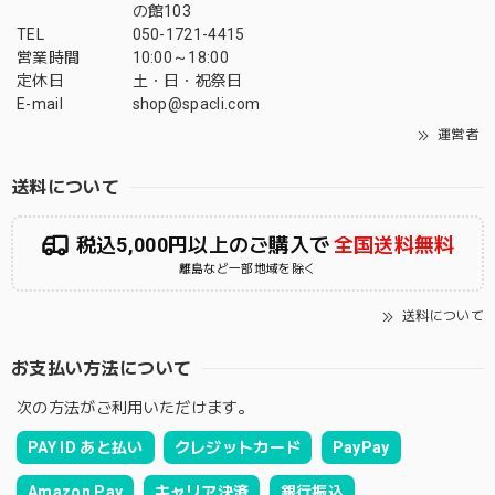
の館103
TEL
050-1721-4415
営業時間
10:00～18:00
定休日
土・日・祝祭日
E-mail
shop@spacli.com
運営者
送料について
税込5,000円以上のご購入で
全国送料無料
離島など一部地域を除く
送料について
お支払い方法について
次の方法がご利用いただけます。
PAY ID あと払い
クレジットカード
PayPay
Amazon Pay
キャリア決済
銀行振込