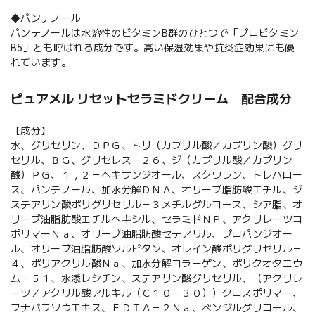
◆パンテノール
パンテノールは水溶性のビタミンB群のひとつで「プロビタミン
B5」とも呼ばれる成分です。高い保湿効果や抗炎症効果にも優
れています。
ピュアメル リセットセラミドクリーム 配合成分
【成分】
水、グリセリン、ＤＰＧ、トリ（カプリル酸／カプリン酸）グリ
セリル、ＢＧ、グリセレス－２６、ジ（カプリル酸／カプリン
酸）ＰＧ、１，２－ヘキサンジオール、スクワラン、トレハロー
ス、パンテノール、加水分解ＤＮＡ、オリーブ脂肪酸エチル、ジ
ステアリン酸ポリグリセリル－３メチルグルコース、シア脂、オ
リーブ油脂肪酸エチルヘキシル、セラミドＮＰ、アクリレーツコ
ポリマーＮａ、オリーブ油脂肪酸セテアリル、プロパンジオー
ル、オリーブ油脂肪酸ソルビタン、オレイン酸ポリグリセリル－
４、ポリアクリル酸Ｎａ、加水分解コラーゲン、ポリクオタニウ
ム－５１、水添レシチン、ステアリン酸グリセリル、（アクリレ
ーツ／アクリル酸アルキル（Ｃ１０－３０））クロスポリマー、
フナバラソウエキス、ＥＤＴＡ－２Ｎａ、ベンジルグリコール、