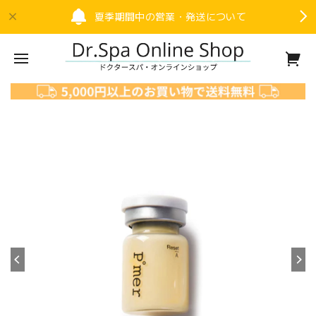
夏季期間中の営業・発送について