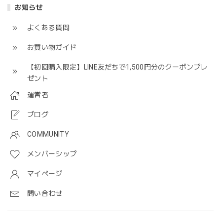
お知らせ
よくある質問
お買い物ガイド
【初回購入限定】LINE友だちで1,500円分のクーポンプレ
ゼント
運営者
ブログ
COMMUNITY
メンバーシップ
マイページ
問い合わせ