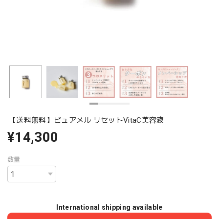
【送料無料】ピュアメル リセットVitaC美容液
¥14,300
数量
International shipping available