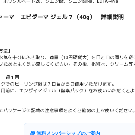
ポリソルベート20、クエン酸、クエン酸Na、EDTA-4Na
ーマ エピダーマ ジェル 7 （40g） 詳細説明
】
方法】
水気を十分にふき取り、適量（10円硬貨大）を目と口の周りを避
置いたあとよく洗い流してください。その後、化粧水、クリーム等
安：週１回
ックでのピーリング後は７日目からご使用いただけます。
使用前に、エンザイマジェル（酵素パック）をお使いいただくと
】
にパッケージに記載の注意事項をよくご確認の上お使いください
🎁 無料メンバーシップのご案内