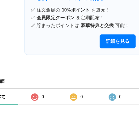
✅ 注文金額の
10%ポイント
を還元！
✅
会員限定クーポン
を定期配布！
✅ 貯まったポイントは
豪華特典と交換
可能！
詳細を見る
価
べて
0
0
0