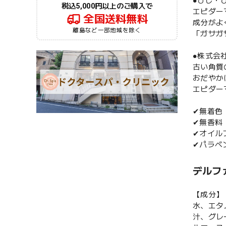
●ひじ・
税込5,000円以上のご購入で
エピダー
全国送料無料
成分がよ
離島など一部地域を除く
「ガサガ
●株式会
古い角質
おだやか
エピダー
✔無着色
✔無香料
✔オイル
✔パラベ
デルファ
【成分】
水、エタ
汁、グレ