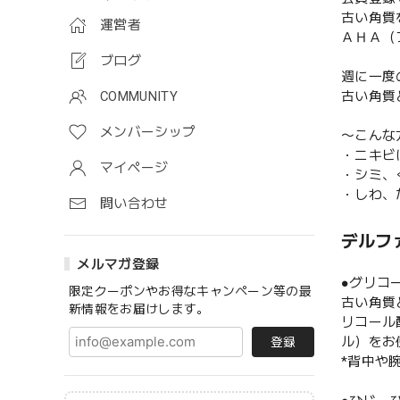
古い角質
運営者
ＡＨＡ（
ブログ
週に一度
古い角質
COMMUNITY
メンバーシップ
〜こんな
・ニキビ
マイページ
・シミ、
・しわ、
問い合わせ
デルファ
メルマガ登録
●グリコ
限定クーポンやお得なキャンペーン等の最
古い角質
新情報をお届けします。
リコール
ル）をお
登録
*背中や