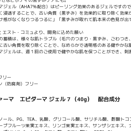
ひざなどボディの黒ずみケアにも。
マジェル（AHA7％配合）はピーリング効果のあるジェルですの
く浸透することで、古い角質（黒ずみ）を効果的に取り除く効果
サ感がなくなりつるつるに」「黒ずみが取れて肌本来の色見が出
社 エスト・コミュより、開発に込めた願い
の蓄積は、様々な肌トラブル（毛穴のつまり・黒ずみ、ごわつき
に古い角質を取り除くことで、なめらかで透明感のある健やかな
マジェルは、週１回のご使用で健やかな肌を保つことができ、刺
フリー
ン（防腐剤）フリー
ーマ エピダーマ ジェル 7 （40g） 配合成分
ノール、PG、TEA、乳酸、グリコール酸、サリチル酸、酢酸ト
ープフルーツ果実エキス、リンゴ果実エキス、サンザシエキス、ナツ