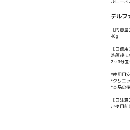
ルロース、
デルファ
【内容量
40g
【ご使用
洗顔後に
2～3分
*使用目
*クリニ
*本品の
【ご注意
ご使用前