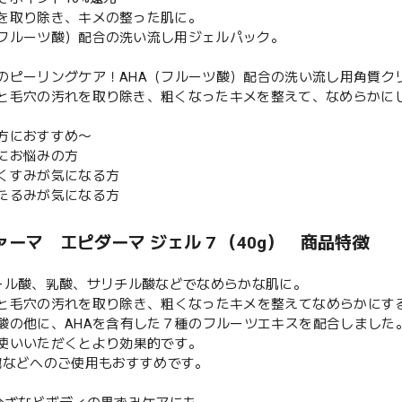
を取り除き、キメの整った肌に。
フルーツ酸）配合の洗い流し用ジェルパック。
のピーリングケア！AHA（フルーツ酸）配合の洗い流し用角質ク
と毛穴の汚れを取り除き、粗くなったキメを整えて、なめらかに
方におすすめ〜
にお悩みの方
くすみが気になる方
たるみが気になる方
ーマ エピダーマ ジェル 7 （40g） 商品特徴
ール酸、乳酸、サリチル酸などでなめらかな肌に。
と毛穴の汚れを取り除き、粗くなったキメを整えてなめらかにす
酸の他に、AHAを含有した７種のフルーツエキスを配合しました
使いいただくとより効果的です。
腕などへのご使用もおすすめです。