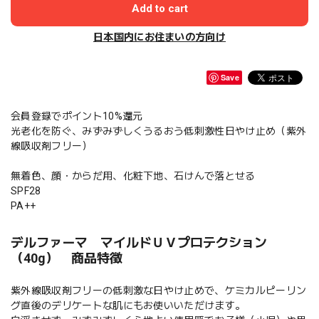
Add to cart
日本国内にお住まいの方向け
Save
会員登録でポイント10%還元
光老化を防ぐ、みずみずしくうるおう低刺激性日やけ止め（紫外
線吸収剤フリー）
無着色、顔・からだ用、化粧下地、石けんで落とせる
SPF28
PA++
デルファーマ マイルドＵＶプロテクション
（40g） 商品特徴
紫外線吸収剤フリーの低刺激な日やけ止めで、ケミカルピーリン
グ直後のデリケートな肌にもお使いいただけます。