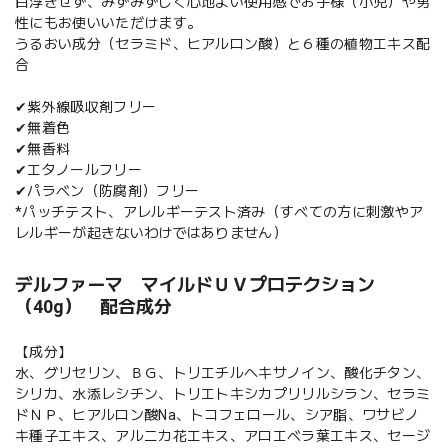
白浮きせず、みずみずしく心地よい使用感でお子様（小児）や男
性にもお使いいただけます。
うるおい成分（セラミド、ヒアルロン酸）と６種の植物エキス配
合
✔紫外線吸収剤フリー
✔無着色
✔無香料
✔エタノールフリー
✔パラベン（防腐剤）フリー
*パッチテスト、アレルギーテスト済み（すべての方に刺激やア
レルギーが起きないわけではありません）
デルファーマ マイルドＵＶプロテクション
（40g） 配合成分
【成分】
水、グリセリン、ＢＧ、トリエチルヘキサノイン、酸化チタン、
シリカ、水添レシチン、トリエトキシカプリリルシラン、セラミ
ドＮＰ、ヒアルロン酸Na、トコフェロール、シア脂、ワサビノ
キ種子エキス、アルニカ花エキス、アロエベラ葉エキス、セージ