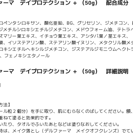
ァーマ デイプロテクション ＋ （50g） 配合成分
ロペンタシロキサン、酸化亜鉛、BG、グリセリン、ジメチコン
リジメチルシロキシエチルジメチコン、メドウフォーム油、テトラ
ズマリー葉エキス、イチョウ葉エキス、アシタバ葉／茎エキス、
酸、イソステアリン酸、ステアリン酸イヌリン、メタクリル酸メ
ロキシエチルヘキシルジメチコン、ジステアルジモニウムヘクトラ
鉄、フェノキシエタノール
ァーマ デイプロテクション ＋ （50g） 詳細説明
】
方法】
ール粒２個分）を手に取り、肌にむらなくのばしてください。額
重ねて塗ると効果的です。
いたり、タオルでふいたあとなどは塗りなおしてください。
時は、メイク落とし（デルファーマ メイクオフクレンズ）でて