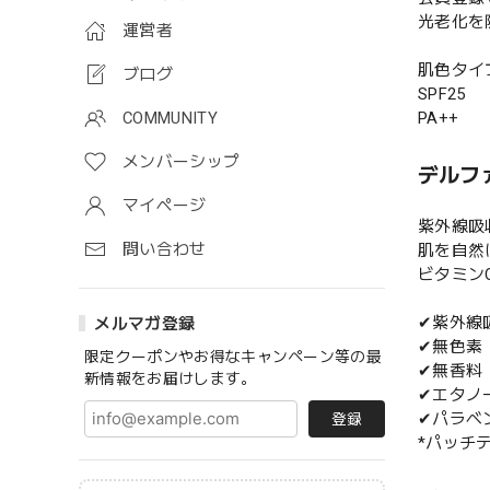
光老化を
運営者
肌色タイ
ブログ
SPF25
PA++
COMMUNITY
メンバーシップ
デルフ
マイページ
紫外線吸
問い合わせ
肌を自然
ビタミン
✔紫外線
メルマガ登録
✔無色素
限定クーポンやお得なキャンペーン等の最
✔無香料
新情報をお届けします。
✔エタノ
✔パラベ
登録
*パッチ