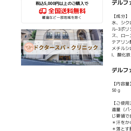
デルフ
税込5,000円以上のご購入で
全国送料無料
【成分】
離島など一部地域を除く
水、シク
ル-3ポ
ス、ロー
テアリン
メチルシ
l、酸化
デルフ
【内容量
50ｇ
【ご使用
適量（パ
じ要領で
＊汗をか
＊落とす