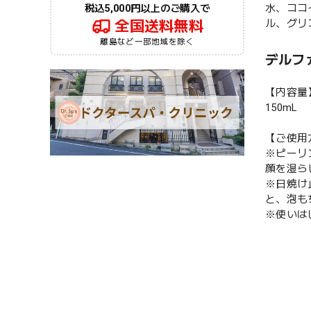
水、ココ
税込5,000円以上のご購入で
ル、グリ
全国送料無料
離島など一部地域を除く
デルフ
【内容量
150mL
【ご使用
※ピーリ
顔を湿ら
※日焼け
と、泡も
※使いは