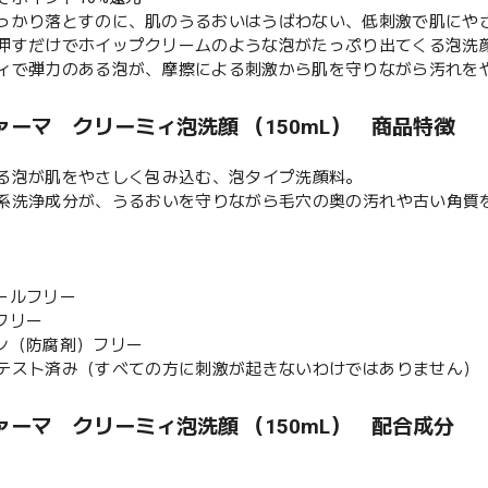
っかり落とすのに、肌のうるおいはうばわない、低刺激で肌にや
押すだけでホイップクリームのような泡がたっぷり出てくる泡洗
ィで弾力のある泡が、摩擦による刺激から肌を守りながら汚れを
ァーマ クリーミィ泡洗顔 （150mL） 商品特徴
る泡が肌をやさしく包み込む、泡タイプ洗顔料。
系洗浄成分が、うるおいを守りながら毛穴の奥の汚れや古い角質
ールフリー
フリー
ン（防腐剤）フリー
テスト済み（すべての方に刺激が起きないわけではありません）
ァーマ クリーミィ泡洗顔 （150mL） 配合成分