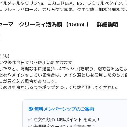
イルメチルタウリンNa、コカミドDEA、BG、ラウリルベタイン
コシルトレハロース、カリ石ケン素地、クエン酸、加水分解水添デン
ァーマ クリーミィ泡洗顔 （150mL） 詳細説明
】
方法】
ング後は当日よりご使用いただけます。
したあと、清潔な手に適量(3～4プッシュ)を取り、泡で包み込
止めやメイクをしている場合は、メイク落としを使用したのちお
ちが悪くなる場合があります。
じめは中身が出るまでポンプをゆっくり数回押してください。
🎁 無料メンバーシップのご案内
✅ 注文金額の
10%ポイント
を還元！
✅
会員限定クーポン
を定期配布！