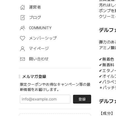
汚れはし
運営者
ポンプを
クリーミ
ブログ
COMMUNITY
デルフ
メンバーシップ
弾力のあ
アミノ酸
マイページ
問い合わせ
✔無着色
✔無香料
✔エタノ
✔オイル
メルマガ登録
✔パラベ
限定クーポンやお得なキャンペーン等の最
＊パッチ
新情報をお届けします。
登録
デルフ
【成分】