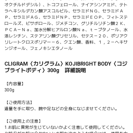
オクチルドデシル）、トコフェロール、ナイアシンアミド、テト
ラヘキシルデカン酸アスコルビル、セラミドＮＧ、セラミドＡ
Ｐ、セラミドＡＧ、セラミドＮＰ、セラミドＥＯＰ、フィトステ
ロールズ、ビサボロール、ジメチコン、グリチルリチン酸２Ｋ、
ＰＣＡ－Ｎａ、加水分解ヒアルロン酸Ｎａ、ｔ－ブタノール、水
添レシチン、ステアリン酸グリセリル、セテス－２０、ポリアク
リレートクロスポリマー－６、クエン酸、香料、１，２－ヘキサ
ンジオール、フェノキシエタノール
CLIGRAM〈カリグラム〉KOJIBRIGHT BODY〈コジ
ブライトボディ〉300g 詳細説明
【内容量】
300g
【ご使用方法】
適量を手に取り、腕や足などの全身になじませてください。
【ご使用上の注意】
1.お肌に異常が生じていないかよく注意して使用してください。