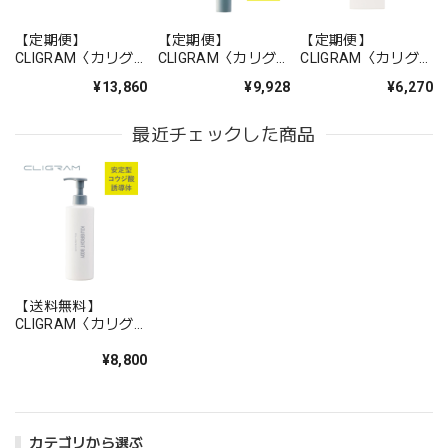
【定期便】
【定期便】
【定期便】
CLIGRAM〈カリグ
CLIGRAM〈カリグ
CLIGRAM〈カリグ
ラム〉スターターキ
ラム〉コジブライト
ラム〉 KOJIBRIGHT
¥13,860
¥9,928
¥6,270
ットブライトケアラ
ショット 20g
LOTION （コジブラ
イン
イトローション）
最近チェックした商品
【送料無料】
CLIGRAM〈カリグ
ラム〉KOJIBRIGHT
BODY〈コジブライ
¥8,800
トボディ〉300g
カテゴリから選ぶ