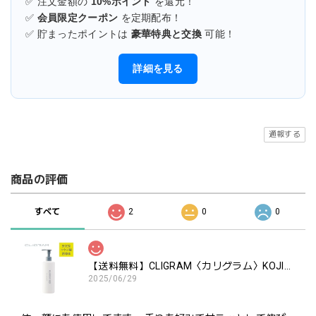
✅ 注文金額の
10%ポイント
を還元！
✅
会員限定クーポン
を定期配布！
✅ 貯まったポイントは
豪華特典と交換
可能！
詳細を見る
通報する
商品の評価
すべて
2
0
0
【送料無料】CLIGRAM〈カリグラム〉KOJIBRIGHT BODY〈コジブライトボディ〉300g
2025/06/29