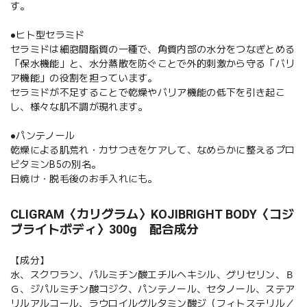
す。
●ヒト型セラミド
セラミドは細胞間脂質の一種で、角質内部の水分をつなぎとめる
「保水機能」と、水分蒸散を防ぐことで外的刺激から守る「バリ
ア機能」の役割を担っています。
セラミドが不足することで乾燥やバリア機能の低下を引き起こ
し、様々な肌不調が現れます。
●パンテノール
乾燥による肌荒れ・カサつきをケアして、なめらかに整えるプロ
ビタミンB5の別名。
日焼け・脱毛後のお手入れにも。
CLIGRAM〈カリグラム〉KOJIBRIGHT BODY〈コジ
ブライトボディ〉300g 配合成分
【成分】
水、スクワラン、パルミチン酸エチルヘキシル、グリセリン、Ｂ
Ｇ、ジパルミチン酸コジク、パンテノール、セタノール、ステア
リルアルコール、ラウロイルグルタミン酸ジ（フィトステリル／