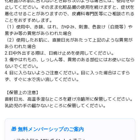
化粧品がお肌に合わないとき即ち次のような場合には、使用を中
止してください。そのまま化粧品類の使用を続けますと、症状を
悪化させることがありますので、皮膚科専門医等にご相談される
ことをおすすめします。
（1）使用中、赤味、はれ、かゆみ、刺激、色抜け（白斑等）や
黒ずみ等の異常があらわれた場合
（2）使用したお肌に、直接日光があたって上記のような異常が
あらわれた場合
2.日中外出する際は、日焼け止めを使用してください。
3. 傷やはれもの、しっしん等、異常のある部位にはお使いになら
ないでください。
4. 目に入らないようご注意ください。目に入った場合はこすら
ず、すぐに水で洗い流してください。
【保管上の注意】
直射日光、高温多湿なところを避け冷暗所に保管してください。
乳幼児の手の届かないところに保管してください。
🎁 無料メンバーシップのご案内