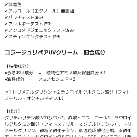
✔無着色
✔アルコール（エタノール）無添加
✔パッチテスト済み
✔アレルギーテスト済み
✔ノンコメドジェニックテスト済み
✔スティンギングテスト済み
コラージュリペアUVクリーム 配合成分
【特徴成分】
●うるおい成分 → 植物性アミノ酸系保湿成分＊1
●油性成分 → アミノセラミド＊2
＊1 トリメチルグリシン ＊2 ラウロイルグルタミン酸ジ（フィト
ステリル・オクチルドデシル）
【成分】
グリチルリチン酸ジカリウム*、酢酸トコフェロール*、ラウロイ
ルグルタミン酸ジ（フィトステリル・オクチルドデシル）、トリ
メチルグリシン、微粒子酸化チタン、低温焼成酸化亜鉛、水酸化
アルミニウム、シクロペンタシロキサン、POE・ジメチコン共重