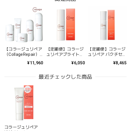
【コラージュリペア
【定期便】コラージ
【定期便】コラージ
（CollageRepair）
ュリペアブライトエ
ュリペア バクチセラ
】〜敏感×乾燥改善5
ッセンスDR
ムDR
¥11,960
¥6,050
¥8,465
点SET〜
最近チェックした商品
コラージュリペア