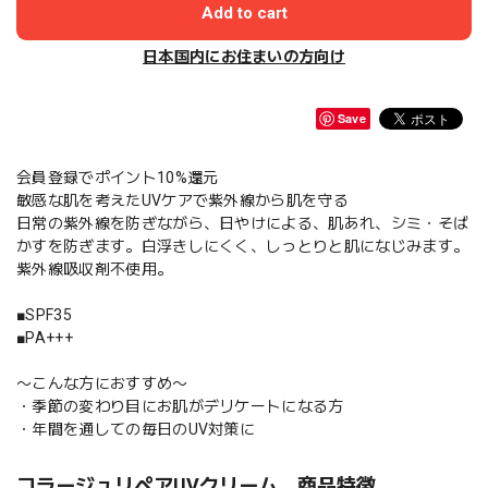
Add to cart
日本国内にお住まいの方向け
Save
会員登録でポイント10%還元
敏感な肌を考えたUVケアで紫外線から肌を守る
日常の紫外線を防ぎながら、日やけによる、肌あれ、シミ・そば
かすを防ぎます。白浮きしにくく、しっとりと肌になじみます。
紫外線吸収剤不使用。
■SPF35
■PA+++
〜こんな方におすすめ〜
・季節の変わり目にお肌がデリケートになる方
・年間を通しての毎日のUV対策に
コラージュリペアUVクリーム 商品特徴