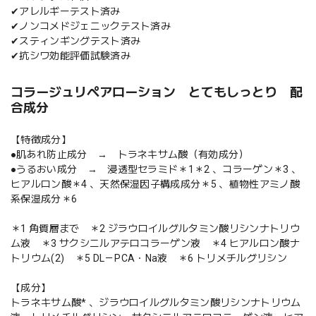
✔アレルギーテスト済み
✔ノンコメドジェニックテスト済み
✔スティンギングテスト済み
✔抗シワ効能評価試験済み
コラージュリペアローション とてもしっとり 配
合成分
【特徴成分】
●肌あれ防止成分 → トラネキサム酸（有効成分）
●うるおい成分 → 浸透型セラミド＊1＊2 、コラーゲン＊3 、
ヒアルロン酸＊4 、天然保湿因子構成成分＊5 、植物性アミノ酸
系保湿成分＊6
＊1 角質層まで ＊2 ジラウロイルグルタミン酸リシンナトリウ
ム液 ＊3 サクシニルアテロコラーゲン液 ＊4 ヒアルロン酸ナ
トリウム(2) ＊5 DL－PCA・Na液 ＊6 トリメチルグリシン
【成分】
トラネキサム酸* 、ジラウロイルグルタミン酸リシンナトリウム