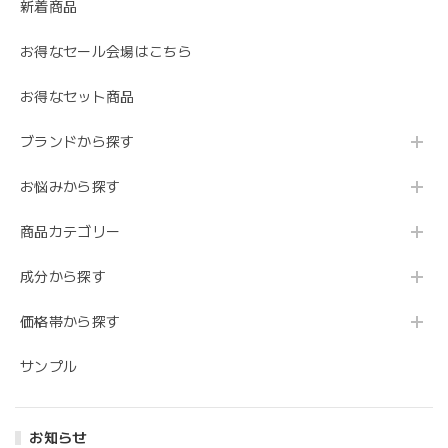
いただけたようで安心いたしました。 お子さま
新着商品
のお肌にご使用を始められたとのこと、少しず
つ改善が見られているとのことで何よりです。
お得なセール会場はこちら
引き続き、お肌の状態を見ながらご使用いただ
ければと思います。 また何かご不明な点がござ
お得なセット商品
いましたら、お気軽にご相談ください。 今後と
もどうぞよろしくお願いいたします。
ブランドから探す
お悩みから探す
コラージュリペアローション とてもしっとり
商品カテゴリー
2025/02/08
成分から探す
注文後、すぐに発送していただきありがとうございました
包装も丁寧で大満足です 今後も利用させていただきたいで
価格帯から探す
す
サンプル
レビューをご投稿いただき、誠にありがとうご
ざいます！ 発送の早さや丁寧な対応を評価いた
だき、大変嬉しく思います。 お客様にご満足い
お知らせ