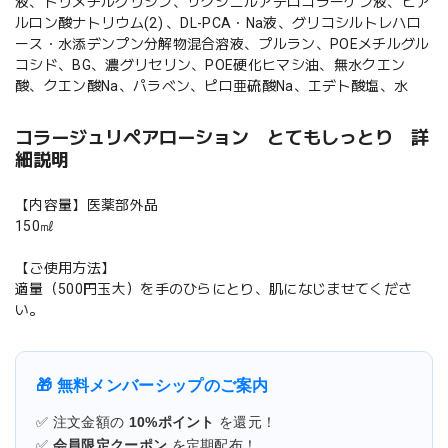
液、トリメチルグリシン、サクシニルアテロコラーゲン液、ヒア
ルロン酸ナトリウム(2) 、DL-PCA・Na液、グリコシルトレハロ
ース・水添デンプン分解物混合溶液、プルラン、POEメチルグル
コシド、BG、濃グリセリン、POE硬化ヒマシ油、無水クエン
酸、クエン酸Na、パラベン、ピロ亜硫酸Na、エデト酸塩、水
コラージュリペアローション とてもしっとり 詳
細説明
【内容量】医薬部外品
150㎖
【ご使用方法】
適量（500円玉大）を手のひらにとり、肌になじませてくださ
い。
🎁 無料メンバーシップのご案内
✅ 注文金額の
10%ポイント
を還元！
✅
会員限定クーポン
を定期配布！