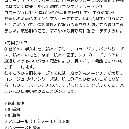
コラージュリペアシリーズは、持田製薬グループが皮膚科学研究
に基づいて開発した低刺激性スキンケアシリーズです。
コラージュは1970年代から敏感肌を研究して生まれた敏感肌・
乾燥肌のためのスキンケアシリーズです。肌に負担をかけないこ
とにこだわって、低刺激性と保湿力の両立を大切に守り続けてき
ました。敏感肌の方も、すこやかな肌で毎日過ごせますように。
●先回りケア
①普段のお手入れを、肌あれ予防に。コラージュリペアシリーズ
は、肌あれのもとになる「肌あれ因子」にアプローチ。さらに、
厳選したうるおい成分の配合により、肌のバリア機能もしっかり
サポートします。
②すこやかな肌をキープするには、継続的なスキンケアが大切。
コラージュリペアシリーズは、肌に負担をかけないこだわり処
方。しかも、スキンケアのステップもとてもシンプルだから、楽
しみながら使い続けることができます。
✔低刺激性
✔無香料
✔無着色
✔アルコール（エタノール）無添加
✔パッチテスト済み