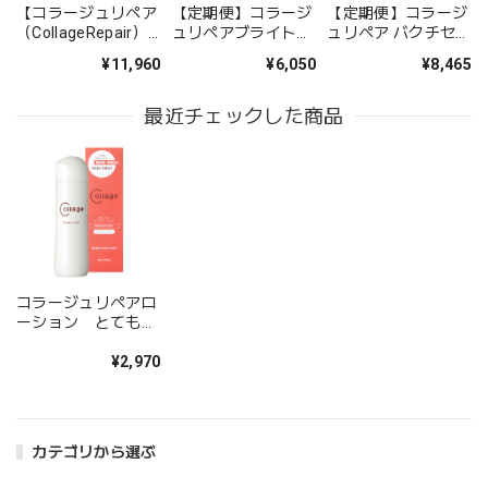
【コラージュリペア
【定期便】コラージ
【定期便】コラージ
このたびはご不快な思いをさせてしまい、誠に
（CollageRepair）
ュリペアブライトエ
ュリペア バクチセラ
申し訳ございません。 ご注文内容に誤りがあ
】〜敏感×乾燥改善5
ッセンスDR
ムDR
り、ご迷惑をおかけしましたこと、心よりお詫
¥11,960
¥6,050
¥8,465
点SET〜
び申し上げます。対応につきましても、不十分
な点があったとのこと、重ねてお詫び申し上げ
最近チェックした商品
ます。お客様のお声を真摯に受け止め、今後の
サービス向上に努めてまいります。
コラージュリペアローション とてもしっとり
2025/02/22
コラージュリペアロ
ーション とてもし
梱包、発送は満足です。 商品は子どもの肌に使用し始めて
っとり
たところです。乾燥肌荒れニキビで困っていましたが、こち
¥2,970
らの商品と皮膚科の薬併用で改善してきています。
この度はご購入いただき、またレビューのご投
カテゴリから選ぶ
稿ありがとうございます。 梱包や発送にご満足