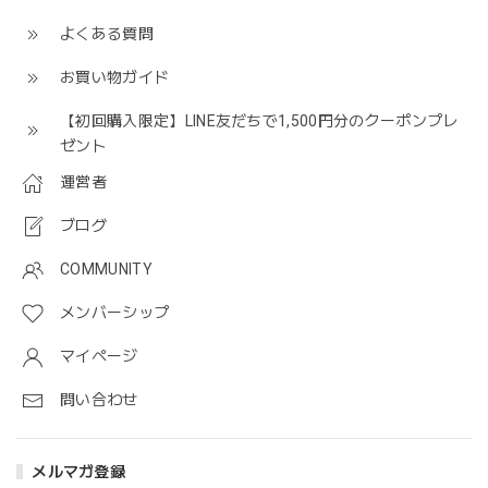
ただけることが私たちの励みです。 今後もぜひ
ご利用いただければ幸いです。
よくある質問
お買い物ガイド
【初回購入限定】LINE友だちで1,500円分のクーポンプレ
コラージュリペアローション とてもしっとり
ゼント
2025/01/05
運営者
安価なのにしっとりしていてとても良かったです
ブログ
COMMUNITY
レビューをご投稿いただき、誠にありがとうご
ざいます。 使用感にご満足いただけたこと、大
メンバーシップ
変嬉しく思います。 ぜひ、今後もご愛用いただ
ければ幸いです。
マイページ
問い合わせ
メルマガ登録