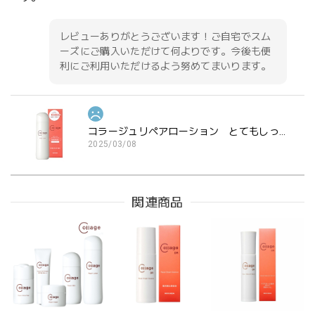
レビューありがとうございます！ご自宅でスム
ーズにご購入いただけて何よりです。今後も便
利にご利用いただけるよう努めてまいります。
コラージュリペアローション とてもしっとり
2025/03/08
クーポン利用すると3つ買わないと送料無料にならないた
め、1つしか要らないのに3つ購入した。届いたのは 2つだ
関連商品
け。電話したら担当から掛け直すと。時間と手間を散々取ら
れたのに謝るでもなくお詫びの粗品もなく対応最悪。クーポ
ンや送料無料ラインを高く設定したりと沢山リピート買いさ
せる工夫するのに必死で肝心のサービス最悪。電話も謝らず
に切られいつ届くかも言われず。そもそもちゃんと注文数送
るべき。2度と買いません。