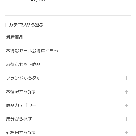
いです！
カテゴリから選ぶ
コラージュリペアローション しっとり
新着商品
2024/06/11
お得なセール会場はこちら
保湿感がちょうどよく使いやすいです！
お得なセット商品
この度は当オンラインショップをご利用いただ
き、誠にありがとうございます！ 商品をお使い
ブランドから探す
いただけているとのこと、大変嬉しく存じま
す。 今後も引き続きご愛顧いただければ幸いで
お悩みから探す
す。
商品カテゴリー
成分から探す
コラージュリペアローション しっとり
2024/05/12
価格帯から探す