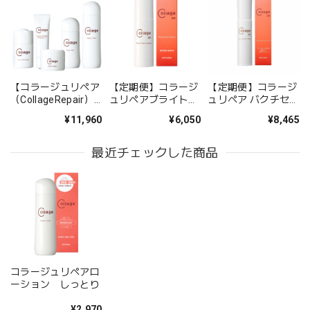
レビューありがとうございます！ トラネキサム
酸とセラミド配合の商品をお選びいただき嬉し
く思います。 肝斑ケアにお役立ていただければ
幸いです。
【コラージュリペア
【定期便】コラージ
【定期便】コラージ
（CollageRepair）
ュリペアブライトエ
ュリペア バクチセラ
】〜敏感×乾燥改善5
ッセンスDR
ムDR
¥11,960
¥6,050
¥8,465
点SET〜
コラージュリペアローション しっとり
2025/04/21
最近チェックした商品
赤ら顔で皮膚科に通っている時、先生から勧められて使うよ
うになりました。敏感肌ですが肌荒れすることもなく使えて
います。
レビューありがとうございます！皮膚科の先生
からのおすすめでご使用いただき、敏感肌でも
コラージュリペアロ
肌荒れせずに使えているとのことで安心しまし
ーション しっとり
た。今後もお肌の調子が良くなり続けることを
願っています。引き続きご愛用いただければ幸
¥2,970