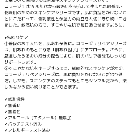
に基づいて開発した低刺激性スキンケアシリーズです。
コラージュは1970年代から敏感肌を研究して生まれた敏感肌・
乾燥肌のためのスキンケアシリーズです。肌に負担をかけないこ
とにこだわって、低刺激性と保湿力の両立を大切に守り続けてき
ました。敏感肌の方も、すこやかな肌で毎日過ごせますように。
●先回りケア
①普段のお手入れを、肌あれ予防に。コラージュリペアシリーズ
は、肌あれのもとになる「肌あれ因子」にアプローチ。さらに、
厳選したうるおい成分の配合により、肌のバリア機能もしっかり
サポートします。
②すこやかな肌をキープするには、継続的なスキンケアが大切。
コラージュリペアシリーズは、肌に負担をかけないこだわり処
方。しかも、スキンケアのステップもとてもシンプルだから、楽
しみながら使い続けることができます。
✔低刺激性
✔無香料
✔無着色
✔アルコール（エタノール）無添加
✔パッチテスト済み
✔アレルギーテスト済み