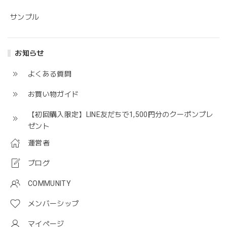
サンプル
少量でうるおいます。肌荒れしやすいので使い続けてみよう
と思います。
お知らせ
この度は当オンラインショップをご利用いただ
きまして誠にありがとうございます! 商品を引き
よくある質問
続きご利用いただけますと幸いです。
お買い物ガイド
【初回購入限定】LINE友だちで1,500円分のクーポンプレ
ゼント
運営者
ブログ
COMMUNITY
メンバーシップ
マイページ