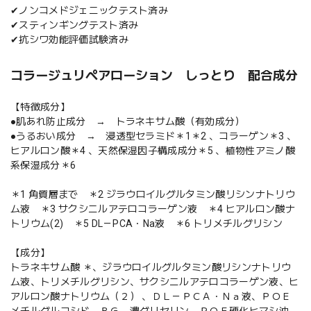
✔ノンコメドジェニックテスト済み
✔スティンギングテスト済み
✔抗シワ効能評価試験済み
コラージュリペアローション しっとり 配合成分
【特徴成分】
●肌あれ防止成分 → トラネキサム酸（有効成分）
●うるおい成分 → 浸透型セラミド＊1＊2 、コラーゲン＊3 、
ヒアルロン酸＊4 、天然保湿因子構成成分＊5 、植物性アミノ酸
系保湿成分＊6
＊1 角質層まで ＊2 ジラウロイルグルタミン酸リシンナトリウ
ム液 ＊3 サクシニルアテロコラーゲン液 ＊4 ヒアルロン酸ナ
トリウム(2) ＊5 DL－PCA・Na液 ＊6 トリメチルグリシン
【成分】
トラネキサム酸 ＊、ジラウロイルグルタミン酸リシンナトリウ
ム液、トリメチルグリシン、サクシニルアテロコラーゲン液、ヒ
アルロン酸ナトリウム（２） 、ＤＬ－ＰＣＡ・Ｎａ液、ＰＯＥ
メチルグルコシド、ＢＧ、濃グリセリン、ＰＯＥ硬化ヒマシ油、