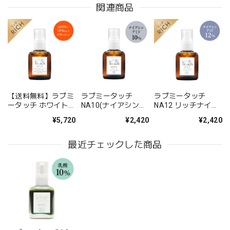
関連商品
【送料無料】ラブミ
ラブミータッチ
ラブミータッチ
ータッチ ホワイトシ
NA10(ナイアシンア
NA12 リッチナイア
ャインローション リ
ミド10%) 30mL
シンアミド12%美容
¥5,720
¥2,420
¥2,420
ッチ
液 30mL
APPS+TPNa+フラ
ーレン＋3種のビタ
最近チェックした商品
ミンC＋エクトイン
30mL