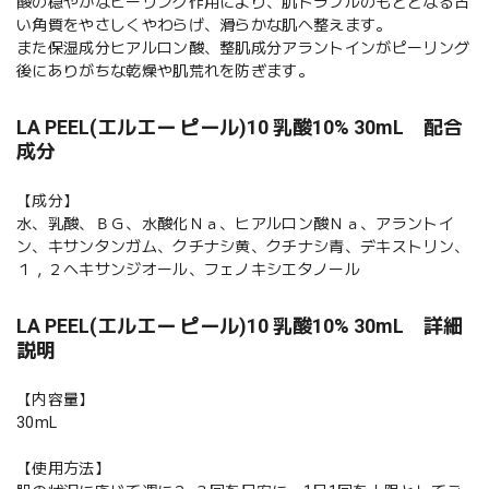
酸の穏やかなピーリング作用により、肌トラブルのもととなる古
い角質をやさしくやわらげ、滑らかな肌へ整えます。
また保湿成分ヒアルロン酸、整肌成分アラントインがピーリング
後にありがちな乾燥や肌荒れを防ぎます。
LA PEEL(エルエー ピール)10 乳酸10% 30mL 配合
成分
【成分】
水、乳酸、ＢＧ、水酸化Ｎａ、ヒアルロン酸Ｎａ、アラントイ
ン、キサンタンガム、クチナシ黄、クチナシ青、デキストリン、
１，２ヘキサンジオール、フェノキシエタノール
LA PEEL(エルエー ピール)10 乳酸10% 30mL 詳細
説明
【内容量】
30mL
【使用方法】