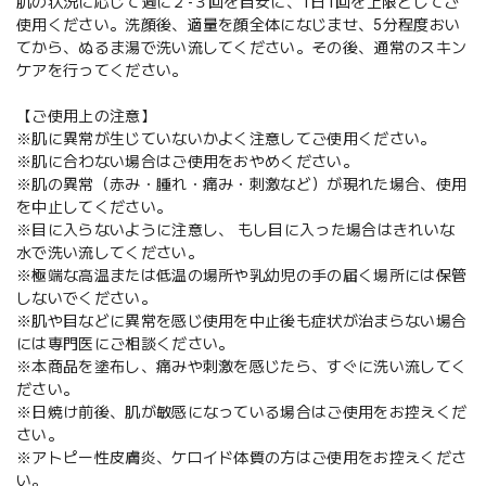
肌の状況に応じて週に２-３回を目安に、1日1回を上限としてご
使用ください。洗顔後、適量を顔全体になじませ、5分程度おい
てから、ぬるま湯で洗い流してください。その後、通常のスキン
ケアを行ってください。
【ご使用上の注意】
※肌に異常が生じていないかよく注意してご使用ください。
※肌に合わない場合はご使用をおやめください。
※肌の異常（赤み・腫れ・痛み・刺激など）が現れた場合、使用
を中止してください。
※目に入らないように注意し、 もし目に入った場合はきれいな
水で洗い流してください。
※極端な高温または低温の場所や乳幼児の手の届く場所には保管
しないでください。
※肌や目などに異常を感じ使用を中止後も症状が治まらない場合
には専門医にご相談ください。
※本商品を塗布し、痛みや刺激を感じたら、すぐに洗い流してく
ださい。
※日焼け前後、肌が敏感になっている場合はご使用をお控えくだ
さい。
※アトピー性皮膚炎、ケロイド体質の方はご使用をお控えくださ
い。